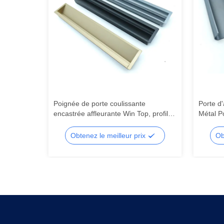
ntes à
Poignée de porte coulissante
Porte d'
eur en
encastrée affleurante Win Top, profilé
Métal P
en aluminium pour meubles, poignée
encastr
dissimulée pour tiroir, armoire,
x
Obtenez le meilleur prix
Ob
poignée encastrée