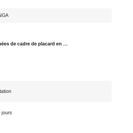
NGA
poignées de cadre de placard en profilé d'aluminium
ation
 jours