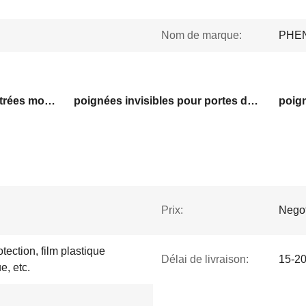
Nom de marque:
PHE
poignées de tirage encastrées modernes en aluminium
poignées invisibles pour portes de placard en verre
Prix:
Negot
tection, film plastique
Délai de livraison:
15-20
e, etc.