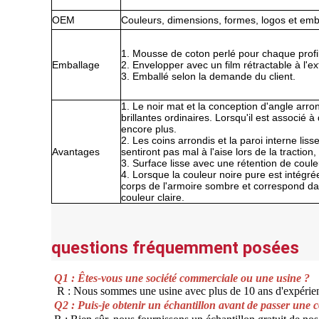
OEM
Couleurs, dimensions, formes, logos et emb
1. Mousse de coton perlé pour chaque profi
Emballage
2. Envelopper avec un film rétractable à l'ext
3. Emballé selon la demande du client.
1. Le noir mat et la conception d'angle arro
brillantes ordinaires. Lorsqu'il est associ
encore plus.
2. Les coins arrondis et la paroi interne li
Avantages
sentiront pas mal à l'aise lors de la traction
3. Surface lisse avec une rétention de coule
4. Lorsque la couleur noire pure est intégr
corps de l'armoire sombre et correspond dava
couleur claire.
questions fréquemment posées
Q1 : Êtes-vous une société commerciale ou une usine ?
R : Nous sommes une usine avec plus de 10 ans d'expérien
Q2 : Puis-je obtenir un échantillon avant de passer un