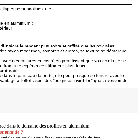
allages personnalisés, etc.
lé en aluminium ;
érieur ;
ndi intégré le rendent plus sobre et raffiné que les poignées
é à des styles modernes, sombres et autres, sa texture se démarque
sse avec des rainures encastrées garantissent que vos doigts ne se
, offrant une expérience utilisateur plus douce.
ur durable.
ée dans le panneau de porte, elle peut presque se fondre avec le
ntage à l'effet visuel des "poignées invisibles" que la version de
ce dans le domaine des profilés en aluminium.
e commande ?