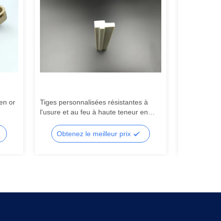
en or
Tiges personnalisées résistantes à
Profilé en a
l'usure et au feu à haute teneur en
6000 de hau
alumine
personnalis
construction
Obtenez le meilleur prix
Obtene
largement ut