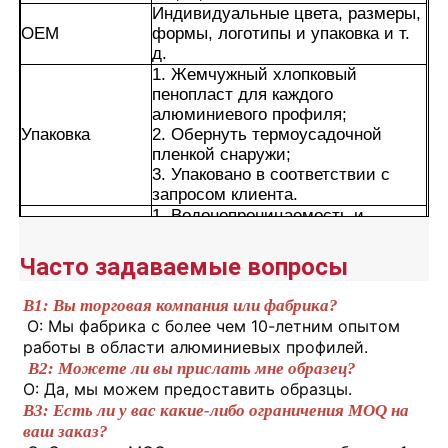
Индивидуальные цвета, размеры,
OEM
формы, логотипы и упаковка и т.
д.
1. Жемчужный хлопковый
пенопласт для каждого
алюминиевого профиля;
Упаковка
2. Обернуть термоусадочной
пленкой снаружи;
3. Упаковано в соответствии с
запросом клиента.
1. Водонепроницаемость и
влагостойкость.
2. Отличная устойчивость к
Часто задаваемые вопросы
атмосферным воздействиям и
коррозии.
Преимущества
В1: Вы торговая компания или фабрика?
3. Гладкая поверхность с
Дом
О: Мы фабрика с более чем 10-летним опытом 
длительным сохранением цвета.
работы в области алюминиевых профилей.
4. Точная резка, выравнивание и
В2: Можете ли вы прислать мне образец?
тщательная обработка деталей
Продукция
О: Да, мы можем предоставить образцы.
углов.
В3: Есть ли у вас какие-либо ограничения MOQ на 
ваш заказ?
О нас