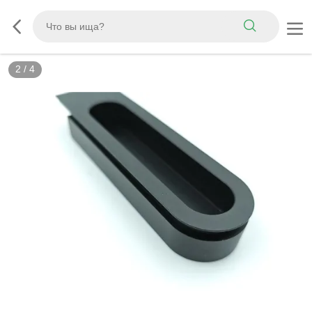
2
/
4