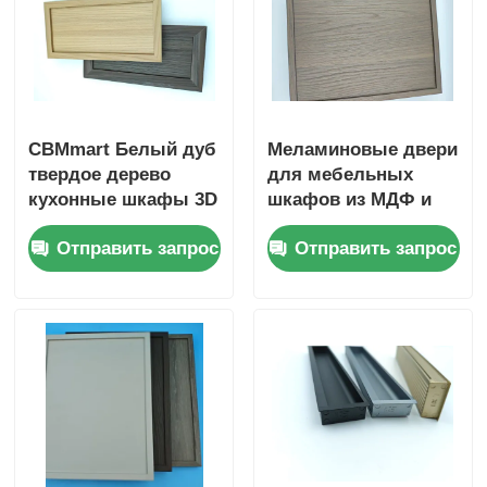
профили деревянного финиша алюминиевые
Алюминиевые профили
CBMmart Белый дуб
Меламиновые двери
твердое дерево
для мебельных
Алюминиевые профили экструзионных теплоотвод
кухонные шкафы 3D
шкафов из МДФ и
дизайн
фанеры на заказ
Отправить запрос
Отправить запрос
профессиональный
пользовательский
современный
дизайн белый дуб
фанера кухонный
шкаф