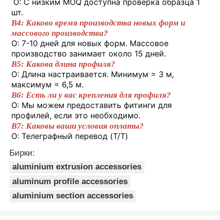
О: С низким MOQ доступна проверка образца 1 
шт.
В4: Каково время производства новых форм и 
Экскурсия по фабрике
массового производства?
О: 7-10 дней для новых форм. Массовое 
производство занимает около 15 дней.
Контроль качества
В5: Какова длина профиля?
О: Длина настраивается. Минимум = 3 м, 
максимум = 6,5 м.
Связаться с нами
В6: Есть ли у вас крепления для профиля?
О: Мы можем предоставить фитинги для 
профилей, если это необходимо.
Новости
В7: Каковы ваши условия оплаты?
О: Телеграфный перевод (T/T)
Запросить расценки
Бирки:
aluminium extrusion accessories
aluminum profile accessories
Экструзия алюминиевых профилей
aluminium section accessories
Алюминиевые кухонные профили