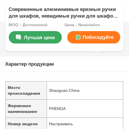
Современные алюминиевые врезные ручки
для шкафов, невидимые ручки для шкафов,
стеклянных дверей, рам
MOQ：Договорной
Цена：Negotation
Побеседуйте
Лучшая цена
теперь
Характер продукции
Место
Shaoguan.China
происхождения
Фирменное
PHENGA
наименование
Номер модели
Настраивать