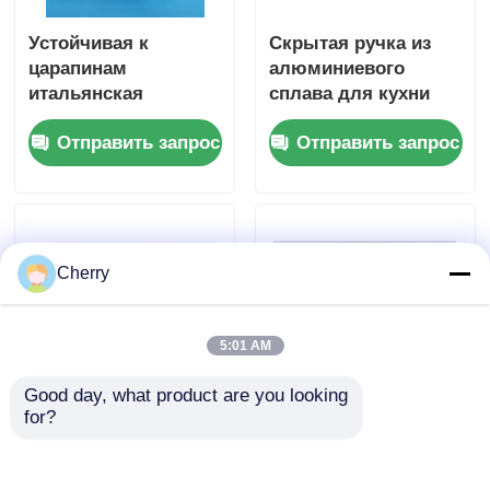
Устойчивая к
Скрытая ручка из
царапинам
алюминиевого
итальянская
сплава для кухни
древесная текстура,
Отправить запрос
Отправить запрос
декоративная ПВХ-
пленка, тисненая
древесина, ПВХ-
ламинат для стен,
дверей, упаковки
Cherry
5:01 AM
Good day, what product are you looking 
for?
Ручка для шкафа,
Китайская фабрика
гардероба, кожаная,
поставляет
кухонная мебель,
потолочную пленку