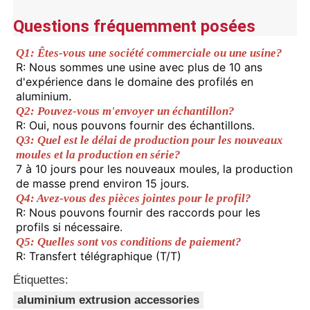
de support.
2.Il peut être coupé à la longueur requise,
Questions fréquemment posées
et la pièce dentée peut également être
Visite de l'usine
adaptée à des fixations de différentes
Q1: Êtes-vous une société commerciale ou une usine?
spécifications, répondant à divers
R: Nous sommes une usine avec plus de 10 ans 
besoins d'assemblage de bricolage.
d'expérience dans le domaine des profilés en 
Contrôle de qualité
3L'aluminium lui-même est léger. La
aluminium.
structure mécanique de la section
Q2: Pouvez-vous m'envoyer un échantillon?
transversale en forme de L peut améliorer
R: Oui, nous pouvons fournir des échantillons.
Les
la résistance à la flexion, ce qui le rend
Contactez-nous
Q3: Quel est le délai de production pour les nouveaux 
avantages
plus robuste que l'aluminium plat de
même épaisseur.Il convient aux
moules et la production en série?
scénarios qui nécessitent à la fois
7 à 10 jours pour les nouveaux moules, la production 
Nouvelles
légèreté et capacité de charge.
de masse prend environ 15 jours.
4.La structure en forme de L à angle droit
Q4: Avez-vous des pièces jointes pour le profil?
avec des motifs dentaires est adaptée
R: Nous pouvons fournir des raccords pour les 
Demandez un devis
pour être utilisée comme support de
profils si nécessaire.
cadre et comme fixations d'angle (comme
Q5: Quelles sont vos conditions de paiement?
les codes d'angle pour les supports
R: Transfert télégraphique (T/T)
Profils en aluminium d'extrusion
d'équipement et les stands
d'affichage).Les motifs des dents peuvent
Étiquettes:
aider à positionner et à prévenir le
aluminium extrusion accessories
Profiles de cuisine en aluminium
désalignement lors de l'épissage.