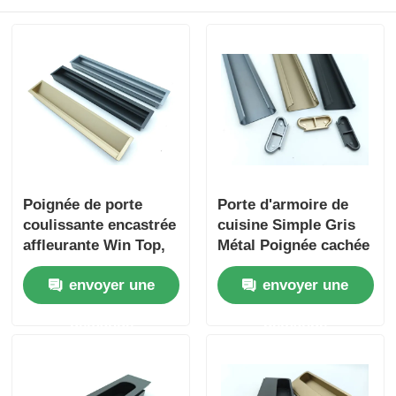
profils en aluminium de finition du bois
Profiles de garniture en aluminium
Profiles d'extrusion de dissipateur de chaleur en alumi
Poignée de porte
Porte d'armoire de
coulissante encastrée
cuisine Simple Gris
affleurante Win Top,
Métal Poignée cachée
profilé en aluminium
Poignée encastrée
envoyer une
envoyer une
pour meubles,
poignée dissimulée
demande
demande
pour tiroir, armoire,
poignée encastrée