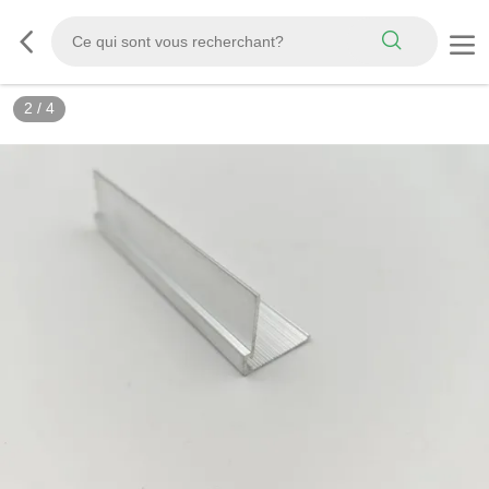
2
/
4