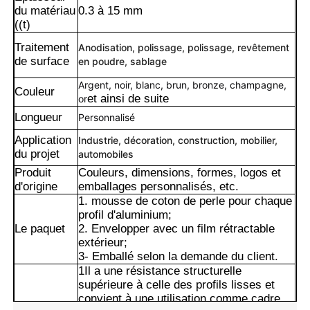
du matériau
0.3 à 15 mm
((t)
Traitement
Anodisation, polissage, polissage, revêtement
de surface
en poudre, sablage
Argent, noir, blanc, brun, bronze, champagne,
Couleur
et ainsi de suite
or
Longueur
Personnalisé
Application
Industrie, décoration, construction, mobilier,
du projet
automobiles
Produit
Couleurs, dimensions, formes, logos et
d'origine
emballages personnalisés, etc.
1. mousse de coton de perle pour chaque
profil d'aluminium;
Maison
Le paquet
2. Envelopper avec un film rétractable
extérieur;
3- Emballé selon la demande du client.
Produits
1Il a une résistance structurelle
supérieure à celle des profils lisses et
convient à une utilisation comme cadre
À propos de nous