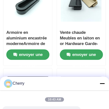
Armoire en
Vente chaude
aluminium encastrée
Meubles en laiton en
moderneArmoire de
or Hardware Garde-
garde-robe
robe intégrée Manche
envoyer une
envoyer une
invisibleArmoire de
de cuisine en
porte en
aluminium Manche de
demande
demande
verreArmoire de
porte en verre
porte
Cherry
10:43 AM