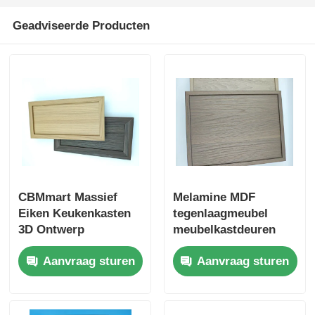
Geadviseerde Producten
houten beëindig aluminiumprofielen
Profielen van aluminium
Aluminium extrusieprofielen voor warmteafvoeringen
CBMmart Massief
Melamine MDF
Eiken Keukenkasten
tegenlaagmeubel
3D Ontwerp
meubelkastdeuren
Professioneel Op
Aanvraag sturen
Aanvraag sturen
Maat Modern Design
Eikenfineer
Keukenkast