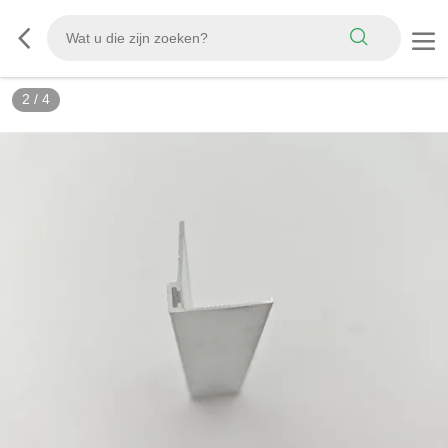
2
/
4