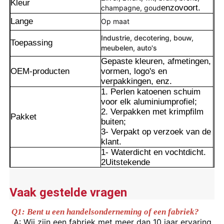
Kleur
enzovoort.
champagne, goud
Lange
Op maat
Industrie, decotering, bouw,
Toepassing
meubelen, auto's
Gepaste kleuren, afmetingen,
OEM-producten
vormen, logo's en
verpakkingen, enz.
1. Perlen katoenen schuim
voor elk aluminiumprofiel;
2. Verpakken met krimpfilm
Pakket
buiten;
3- Verpakt op verzoek van de
klant.
1- Waterdicht en vochtdicht.
Thuis
2Uitstekende
weerbestandheid en
corrosiebestandheid.
Producten
Vaak gestelde vragen
Voordelen
3Een glad oppervlak met
langdurig kleurbehoud.
Q1: Bent u een handelsonderneming of een fabriek?
4Precieze uitsnijding en
Over ons
A: Wij zijn een fabriek met meer dan 10 jaar ervaring 
zorgvuldige behandeling van