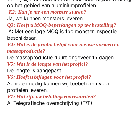
de hoek.
op het gebied van aluminiumprofielen.
K2: Kun je me een monster sturen?
Fabriekstocht
Ja, we kunnen monsters leveren.
Q3: Heeft u MOQ-beperkingen op uw bestelling?
A: Met een lage MOQ is 1pc monster inspectie 
Kwaliteitscontrole
beschikbaar.
V4: Wat is de productietijd voor nieuwe vormen en 
massaproductie?
De massaproductie duurt ongeveer 15 dagen.
Neem contact met ons op
V5: Wat is de lengte van het profiel?
De lengte is aangepast.
Nieuws
V6: Heeft u bijlagen voor het profiel?
A: Indien nodig kunnen wij toebehoren voor 
profielen leveren.
Offerte Aanvragen
V7: Wat zijn uw betalingsvoorwaarden?
A: Telegrafische overschrijving (T/T)
Extrusiealuminiumprofielen
Aluminiumkeukenprofielen