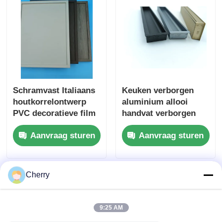
Schramvast Italiaans
Keuken verborgen
houtkorrelontwerp
aluminium allooi
PVC decoratieve film
handvat verborgen
Gedrukt hout PVC-
aluminium profiel
Aanvraag sturen
Aanvraag sturen
laminaat voor
handvat aluminium
wanddeurenverpakkingen
schuifhandvat
Cherry
9:25 AM