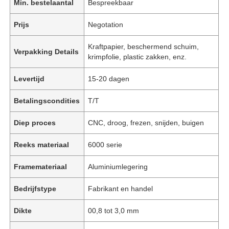
Min. bestelaantal
Bespreekbaar
Prijs
Negotation
Kraftpapier, beschermend schuim,
Verpakking Details
krimpfolie, plastic zakken, enz.
Levertijd
15-20 dagen
Betalingscondities
T/T
Diep proces
CNC, droog, frezen, snijden, buigen
Reeks materiaal
6000 serie
Framemateriaal
Aluminiumlegering
Bedrijfstype
Fabrikant en handel
Dikte
00,8 tot 3,0 mm