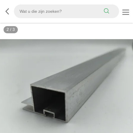
2
/
3