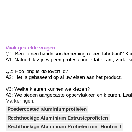
bouwperiode aanzienlijk en
vermindert de arbeidskosten.
Tegelijkertijd is het flexibel te
Fabriekstocht
demonteren, waardoor het handig is
voor latere onderhoud en renovatie.
3De dichtheid van
Kwaliteitscontrole
aluminiumlegering is slechts een
derde van die van staal, waardoor
Vaak gestelde vragen
de transport-, installatie- en
Q1: Bent u een handelsonderneming of een fabrikant? Kun
Neem contact met ons op
structuurbelastingen aanzienlijk
A1: Natuurlijk zijn wij een professionele fabrikant, zoda
worden verminderd.
4Het oppervlak kan op
Q2: Hoe lang is de levertijd?
Nieuws
verschillende manieren worden
A2: Het is gebaseerd op al uw eisen aan het product.
behandeld, met rijke kleuren en een
fijne textuur.
V3: Welke kleuren kunnen we kiezen?
Offerte Aanvragen
A3: We bieden aangepaste oppervlakken en kleuren. Laa
Markeringen:
Poedercoated aluminiumprofielen
Extrusiealuminiumprofielen
Rechthoekige Aluminium Extrusieprofielen
Rechthoekige Aluminium Profielen met Houtnerf
Aluminiumkeukenprofielen