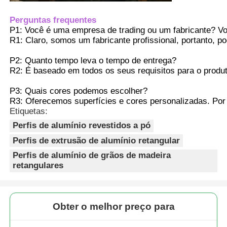
Perguntas frequentes
Perfis da janela de alumínio
P1: Você é uma empresa de trading ou um fabricante? Vo
R1: Claro, somos um fabricante profissional, portanto, 
Perfis de portas de alumínio
P2: Quanto tempo leva o tempo de entrega? 
R2: É baseado em todos os seus requisitos para o produt
P3: Quais cores podemos escolher? 
Extrusão industrial de alumínio
R3: Oferecemos superfícies e cores personalizadas. Po
Etiquetas:
Acessórios de perfis de alumínio
Perfis de alumínio revestidos a pó
Perfis de extrusão de alumínio retangular
Perfis de janela de batente
Perfis de alumínio de grãos de madeira
retangulares
Perfis de Fachada Cortina
Obter o melhor preço para
Perfil de alumínio polido