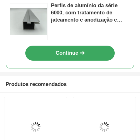
Perfis de alumínio da série
6000, com tratamento de
perfis de alumínio do revestimento de madeira
jateamento e anodização e
serviços de corte
Perfis de acabamento de alumínio
Continue
Profissionais de extrusão de extrusores de calor de al
Produtos recomendados