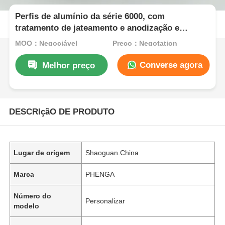
Perfis de alumínio da série 6000, com
tratamento de jateamento e anodização e
serviços de corte
MOQ：Negociável
Preço：Negotation
Converse agora
Melhor preço
DESCRIçãO DE PRODUTO
Lugar de origem
Shaoguan.China
Marca
PHENGA
Número do
Personalizar
modelo