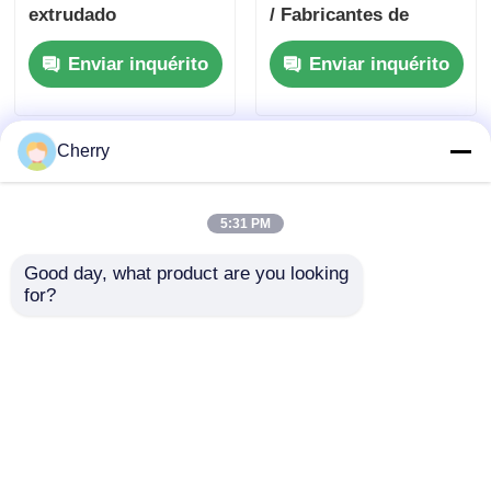
extrudado
/ Fabricantes de
personalizado,
perfis de alumínio
Enviar inquérito
Enviar inquérito
acessórios de
por extrusão
guarda-roupa, varões
para pendurar, design
moderno, destacável,
Cherry
tipo de instalação
embutida no teto
5:31 PM
Good day, what product are you looking 
for?
Caixa de alumínio
Perfil de alumínio
extrudido anodizado
anodizado à prova
OEM ODM para
d'água Fabricantes de
gabinetes eletrônicos
extrusão de alumínio
Enviar inquérito
Enviar inquérito
personalizadas