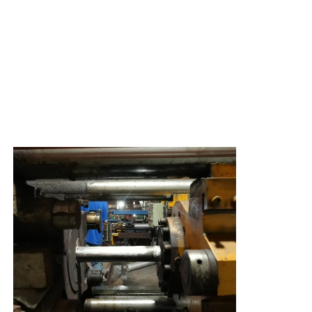
em estilo "blocos de construção". Não
há necessidade de soldagem ou
perfuração, e a eficiência de instalação
Visita à Fábrica
é aumentada em mais de 50%. Isso
Vantagens
encurta significativamente o período de
construção e reduz os custos de mão
Controle de qualidade
de obra. Ao mesmo tempo, é flexível
para desmontagem, tornando-o
conveniente para manutenção e reforma
Contate-nos
posteriores.
3. A densidade da liga de alumínio é
apenas um terço da do aço, reduzindo
Notícias
significativamente os custos de
transporte, instalação e cargas
estruturais.
4. A superfície pode ser tratada de
Solicitar um Orçamento
várias maneiras, apresentando cores
ricas e textura fina. Combina qualidades
decorativas e duráveis.
Perfis de alumínio de extrusão
Perfis de cozinha de alumínio