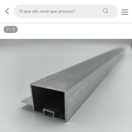
2
/
3