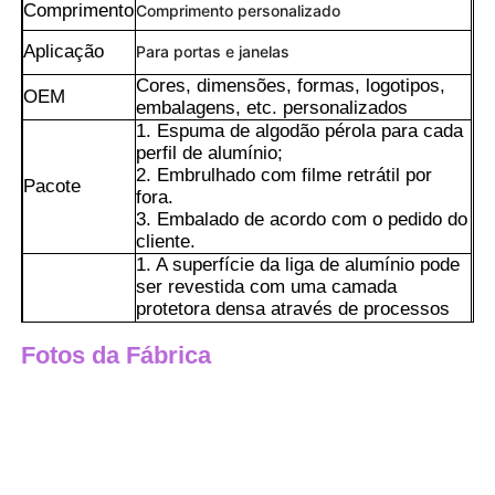
Comprimento
Comprimento personalizado
Aplicação
Para portas e janelas
Cores, dimensões, formas, logotipos,
OEM
embalagens, etc. personalizados
1. Espuma de algodão pérola para cada
perfil de alumínio;
2. Embrulhado com filme retrátil por
Pacote
fora.
3. Embalado de acordo com o pedido do
cliente.
1. A superfície da liga de alumínio pode
ser revestida com uma camada
protetora densa através de processos
como anodização, revestimento
Lar
Fotos da Fábrica
eletroforético, pulverização de pó e
pulverização, que é resistente a ácidos
e álcalis, névoa salina e raios
ultravioleta.
Produtos
2. A seção transversal padronizada
pode ser combinada com conectores
universais para obter montagem rápida
Sobre Nós