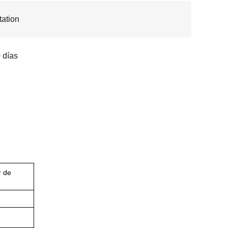
ation
 días
r de