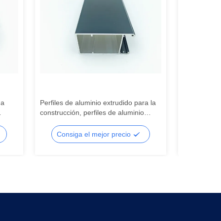
 a
Perfiles de aluminio extrudido para la
Secciones d
construcción, perfiles de aluminio
de humedad 
industrial impermeables
Consiga el mejor precio
Consig