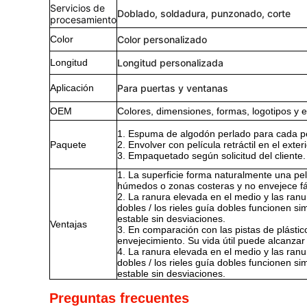
Servicios de
Doblado, soldadura, punzonado, corte
procesamiento
Color
Color personalizado
Longitud
Longitud personalizada
Aplicación
Para puertas y ventanas
OEM
Colores, dimensiones, formas, logotipos y 
1. Espuma de algodón perlado para cada per
Paquete
2. Envolver con película retráctil en el exteri
3. Empaquetado según solicitud del cliente.
1. La superficie forma naturalmente una pe
húmedos o zonas costeras y no envejece fá
2. La ranura elevada en el medio y las ran
dobles / los rieles guía dobles funcionen 
estable sin desviaciones.
Ventajas
3. En comparación con las pistas de plástic
envejecimiento. Su vida útil puede alcanzar
4. La ranura elevada en el medio y las ran
dobles / los rieles guía dobles funcionen 
estable sin desviaciones.
Preguntas frecuentes