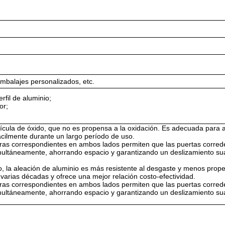
embalajes personalizados, etc.
fil de aluminio;
or;
lícula de óxido, que no es propensa a la oxidación. Es adecuada para
cilmente durante un largo período de uso.
uras correspondientes en ambos lados permiten que las puertas corred
simultáneamente, ahorrando espacio y garantizando un deslizamiento su
o, la aleación de aluminio es más resistente al desgaste y menos prop
 varias décadas y ofrece una mejor relación costo-efectividad.
uras correspondientes en ambos lados permiten que las puertas corred
simultáneamente, ahorrando espacio y garantizando un deslizamiento su