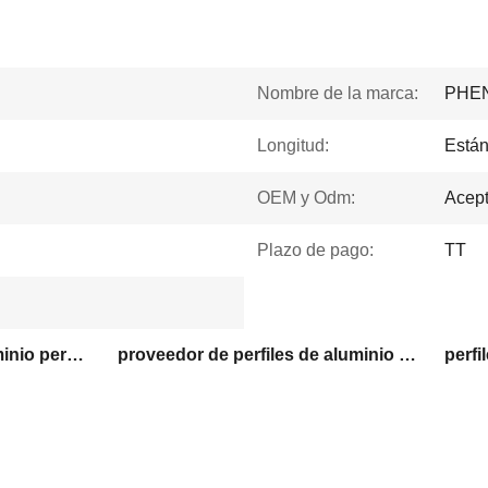
Nombre de la marca:
PHE
Longitud:
Están
OEM y Odm:
Acept
Plazo de pago:
TT
perfiles de puerta de aluminio personalizados
proveedor de perfiles de aluminio para ventanas