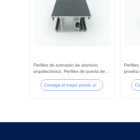
o para la
Perfiles de extrusión de aluminio
Perfiles
minio
arquitectónico, Perfiles de puerta de
prueba 
vidrio de aluminio OEM
para co
o
Consiga el mejor precio
Co