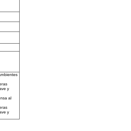
 ambientes
eras
ave y
ensa al
eras
ave y