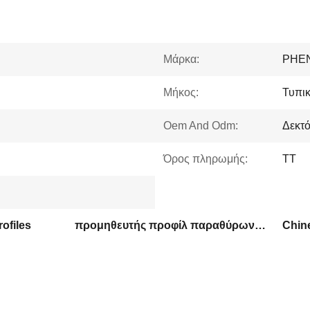
Μάρκα:
PHE
Μήκος:
Τυπι
Oem And Odm:
Δεκτ
Όρος πληρωμής:
TT
ofiles
προμηθευτής προφίλ παραθύρων από αλουμίνιο
Chin