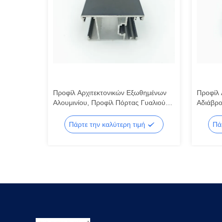
τος για
Προφίλ Αρχιτεκτονικών Εξωθημένων
Προφίλ 
ίου
Αλουμινίου, Προφίλ Πόρτας Γυαλιού
Αδιάβρο
Αλουμινίου OEM
Αλουμινί
ή
Πάρτε την καλύτερη τιμή
Πά