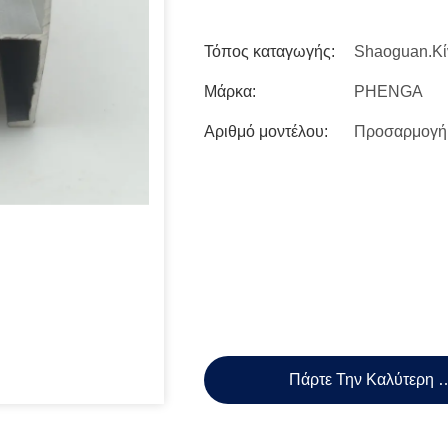
Τόπος καταγωγής:
Shaoguan.Κί
Μάρκα:
PHENGA
Αριθμό μοντέλου:
Προσαρμογή
Πάρτε Την Καλύτερη 