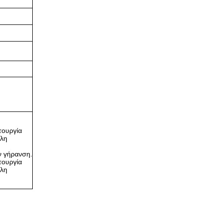
τουργία
ηλη
ην γήρανση.
τουργία
ηλη