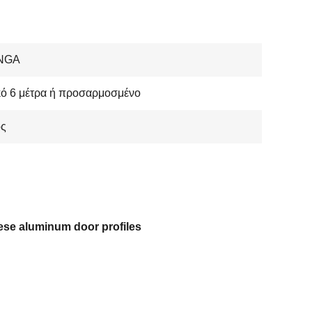
NGA
κό 6 μέτρα ή προσαρμοσμένο
ός
ese aluminum door profiles