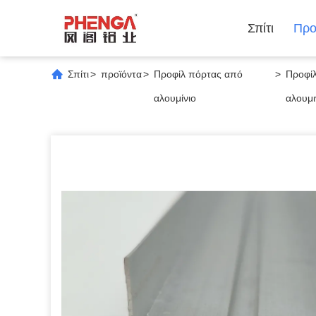
Σπίτι
Προ
Σπίτι
>
προϊόντα
>
Προφίλ πόρτας από
>
Προφίλ
αλουμίνιο
αλουμι