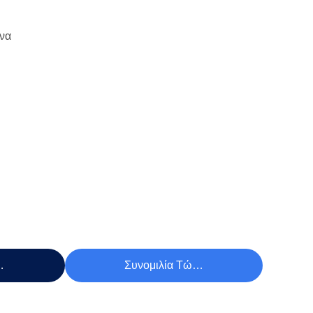
να
Τιμή
Συνομιλία Τώρα