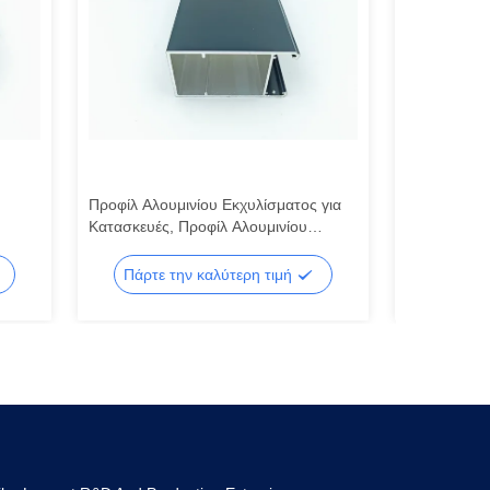
Προφίλ Αλουμινίου Εκχυλίσματος για
Αδιάβροχα π
Κατασκευές, Προφίλ Αλουμινίου
πόρτες και
θυρα
Βιομηχανίας Αδιάβροχο
Πάρτε την καλύτερη τιμή
Πάρτε 