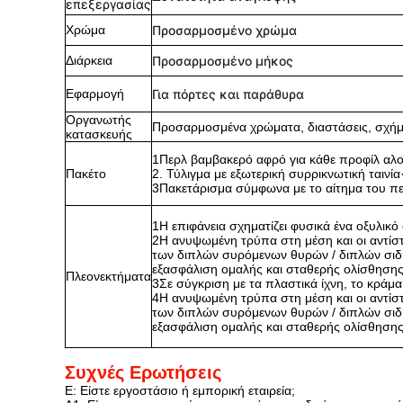
επεξεργασίας
Χρώμα
Προσαρμοσμένο χρώμα
Διάρκεια
Προσαρμοσμένο μήκος
Εφαρμογή
Για πόρτες και παράθυρα
Οργανωτής
Προσαρμοσμένα χρώματα, διαστάσεις, σχήμα
κατασκευής
1Περλ βαμβακερό αφρό για κάθε προφίλ αλο
Πακέτο
2. Τύλιγμα με εξωτερική συρρικνωτική ταινία
3Πακετάρισμα σύμφωνα με το αίτημα του πε
1Η επιφάνεια σχηματίζει φυσικά ένα οξυλικό
2Η ανυψωμένη τρύπα στη μέση και οι αντίστ
των διπλών συρόμενων θυρών / διπλών σι
εξασφάλιση ομαλής και σταθερής ολίσθησης
Πλεονεκτήματα
3Σε σύγκριση με τα πλαστικά ίχνη, το κράμα
4Η ανυψωμένη τρύπα στη μέση και οι αντίστ
των διπλών συρόμενων θυρών / διπλών σι
εξασφάλιση ομαλής και σταθερής ολίσθησης
Συχνές Ερωτήσεις
Ε: Είστε εργοστάσιο ή εμπορική εταιρεία;