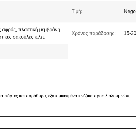
Τιμή:
Negot
ός αφρός, πλαστική μεμβράνη
Χρόνος παράδοσης:
15-20
τικές σακούλες κ.λπ.
 πόρτες και παράθυρα, εξατομικευμένα κινέζικα προφίλ αλουμινίου,