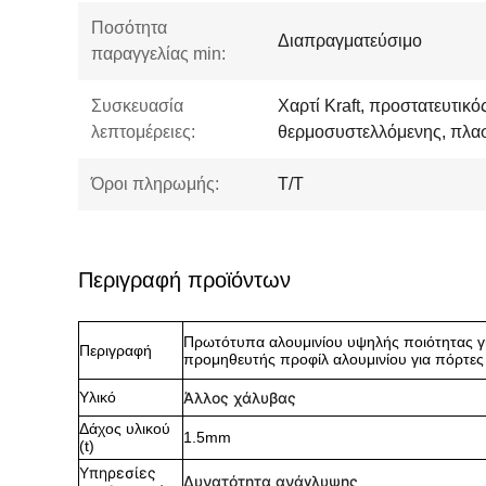
Ποσότητα
Διαπραγματεύσιμο
παραγγελίας min:
Συσκευασία
Χαρτί Kraft, προστατευτικ
λεπτομέρειες:
θερμοσυστελλόμενης, πλασ
Όροι πληρωμής:
T/T
Περιγραφή προϊόντων
Πρωτότυπα αλουμινίου υψηλής ποιότητας για
Περιγραφή
προμηθευτής προφίλ αλουμινίου για πόρτες
Υλικό
Άλλος χάλυβας
Δάχος υλικού
1.5mm
(t)
Υπηρεσίες
Δυνατότητα ανάγλυψης