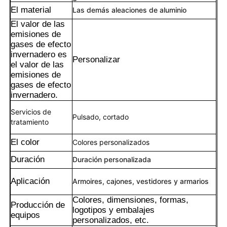
El material
Las demás aleaciones de aluminio
El valor de las
emisiones de
gases de efecto
invernadero es
Personalizar
el valor de las
emisiones de
gases de efecto
invernadero.
Servicios de
Pulsado, cortado
tratamiento
El color
Colores personalizados
Duración
Duración personalizada
Hogar
Aplicación
Armoires, cajones, vestidores y armarios
Productos
Colores, dimensiones, formas,
Producción de
logotipos y embalajes
equipos
personalizados, etc.
Acerca de nosotros