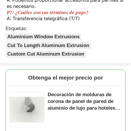
es necesario.
P7: ¿Cuáles son sus términos de pago?
Perfiles de la ventana de aluminio
A: Transferencia telegráfica (T/T)
Etiquetas:
Perfiles de Puertas de Aluminio
Aluminium Window Extrusions
Cut To Length Aluminum Extrusion
Extrusión industrial de aluminio
Custom Cut Aluminum Extrusion
Accesorios de perfiles de aluminio
Obtenga el mejor precio por
Perfiles de ventana abatible
Decoración de molduras de
corona de panel de pared de
aluminio de lujo para hoteles,
Perfiles de Muro Cortina
para decoración interior de alta
gama en la industria hotelera
Profile de aluminio pulido