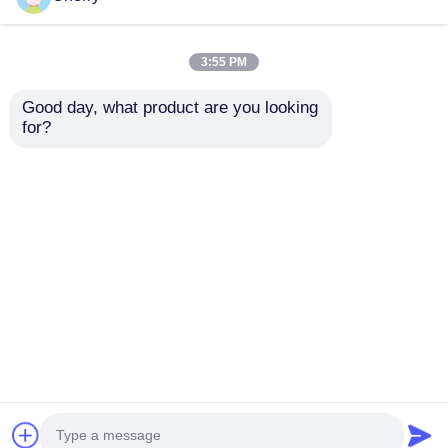
3:55 PM
Good day, what product are you looking 
for?
6063 es un perfil de
Gabinete de muebles
aluminio extrudido
de aluminio de alta
originario de China
calidad con barra de
relleno de aluminio
Enviar Consulta
Enviar Consulta
de cuarto de círculo y
accesorios de
azulejos decorativos
metálicos
Inicio
Mapa del Sitio
Contactar Ahora
Desktop Site
empotrados
Mapa del Sitio
Políticas de privacidad
Calidad
Perfiles de aluminio de extrusión
Fábrica
De China.Copyright © 2025 Guangdong Fengge