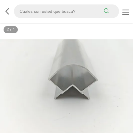
2
/
4