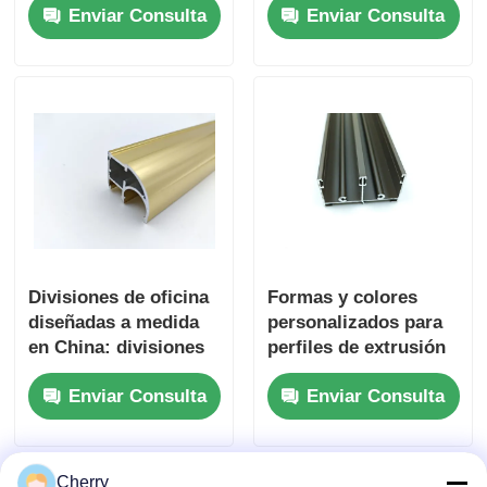
Enviar Consulta
Enviar Consulta
Supplier
especializan en la
personalización de
perfiles de aluminio
extrudido para
gabinetes de cocina.
Divisiones de oficina
Formas y colores
diseñadas a medida
personalizados para
en China: divisiones
perfiles de extrusión
de vidrio extruido con
de aluminio para
Enviar Consulta
Enviar Consulta
perfiles de aluminio.
ventanas y puertas
Cherry