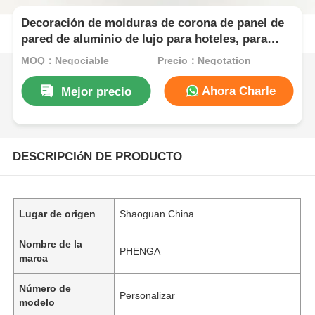
Decoración de molduras de corona de panel de
pared de aluminio de lujo para hoteles, para
decoración interior de alta gama en la industria
MOQ：Negociable
Precio：Negotation
hotelera
Ahora Charle
Mejor precio
DESCRIPCIóN DE PRODUCTO
Lugar de origen
Shaoguan.China
Nombre de la
PHENGA
marca
Número de
Personalizar
modelo