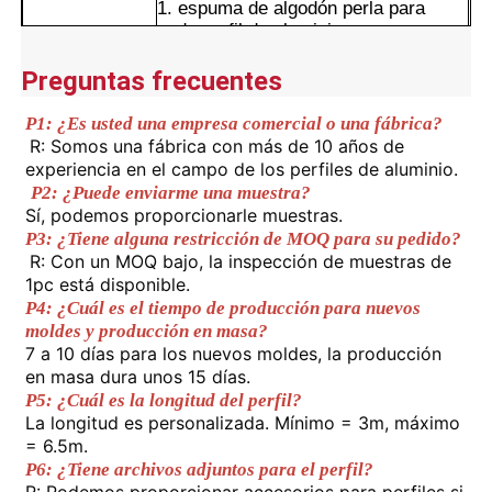
1. espuma de algodón perla para
cada perfil de aluminio;
2. Envuelto con película retráctil
Paquete
Visita a la fábrica
exterior;
Preguntas frecuentes
3- Envasado de acuerdo a la solicitud
del cliente.
P1: ¿Es usted una empresa comercial o una fábrica?
Control de calidad
1- A prueba de agua y humedad.
R: Somos una fábrica con más de 10 años de 
2.Excelente resistencia a las
experiencia en el campo de los perfiles de aluminio.
condiciones climáticas y a la
P2: ¿Puede enviarme una muestra?
Contáctenos
corrosión.
Sí, podemos proporcionarle muestras.
Ventajas
3Superficie lisa con retención de
P3: ¿Tiene alguna restricción de MOQ para su pedido?
color duradera.
R: Con un MOQ bajo, la inspección de muestras de 
Noticias
4.Nivelación precisa del corte y
1pc está disponible.
cuidado del tratamiento de los
P4: ¿Cuál es el tiempo de producción para nuevos 
detalles de las esquinas.
moldes y producción en masa?
Solicitar una cotización
7 a 10 días para los nuevos moldes, la producción 
en masa dura unos 15 días.
P5: ¿Cuál es la longitud del perfil?
Perfiles de aluminio de extrusión
La longitud es personalizada. Mínimo = 3m, máximo 
= 6.5m.
P6: ¿Tiene archivos adjuntos para el perfil?
Perfiles de cocina de aluminio
R: Podemos proporcionar accesorios para perfiles si 