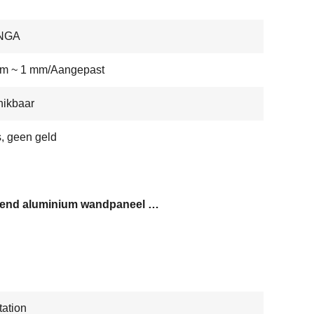
NGA
mm ~ 1 mm/Aangepast
hikbaar
s, geen geld
high-end aluminium wandpaneel decoratie
ation