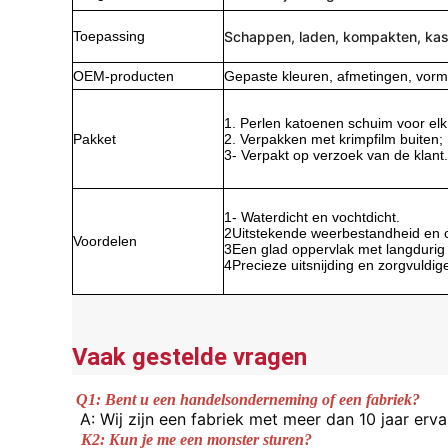
Toepassing
Schappen, laden, kompakten, kas
OEM-producten
Gepaste kleuren, afmetingen, vorm
1. Perlen katoenen schuim voor elk
Pakket
2. Verpakken met krimpfilm buiten;
3- Verpakt op verzoek van de klant.
1- Waterdicht en vochtdicht.
2Uitstekende weerbestandheid en 
Voordelen
3Een glad oppervlak met langdurig
4Precieze uitsnijding en zorgvuldi
Vaak gestelde vragen
Q1: Bent u een handelsonderneming of een fabriek?
A: Wij zijn een fabriek met meer dan 10 jaar erv
K2: Kun je me een monster sturen?