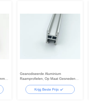
Geanodiseerde Aluminium
6063 Alumini
8mm-
Raamprofielen, Op Maat Gesneden
Aluminiumpro
Aluminium Extrusieprofiel
raam van r
Krijg Beste Prijs
Kr