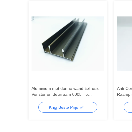
Aluminium met dunne wand Extrusie
Anti-Co
sneden
Venster en deurraam 6005 T5
Raampro
Aluminium met dunne wand Extrusie
Aluminiu
Krijg Beste Prijs