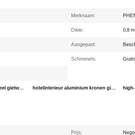
Merknaam:
PHE
Dikte:
0,8 
Aangepast:
Besc
Schimmels:
Grati
luxe aluminium wandpaneel gietwerk
hotelinterieur aluminium kronen gieten
Prijs:
Negot