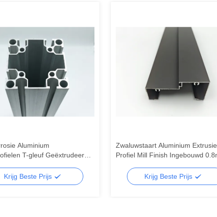
rrosie Aluminium
Zwaluwstaart Aluminium Extrusie
fielen T-gleuf Geëxtrudeerde
Profiel Mill Finish Ingebouwd 0.
m Profielen Geluidsisolatie
3.0mm Voor Snijden / Buigen
Krijg Beste Prijs
Krijg Beste Prijs