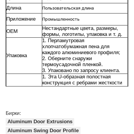
Длина
Пользовательская длина
Экскурсия по фабрике
Приложение
Промышленность
Нестандартные цвета, размеры,
OEM
формы, логотипы, упаковка и т. д.
Контроль качества
1. Перламутровая
хлопчатобумажная пена для
каждого алюминиевого профиля;
Связаться с нами
Упаковка
2. Оберните снаружи
термоусадочной пленкой.
3. Упаковано по запросу клиента.
Новости
1. Эта U-образная полостная
конструкция с ребрами жесткости
имеет более высокую устойчивость
Запросить расценки
к изгибу и кручению по сравнению
с обычными сплошными
профилями.
Экструзия алюминиевых профилей
2. Плотность алюминиевого сплава
Бирки:
составляет всего лишь одну треть
Aluminum Door Extrusions
плотности стали. Цельный
профиль имеет небольшой вес, что
Aluminum Swing Door Profile
Алюминиевые кухонные профили