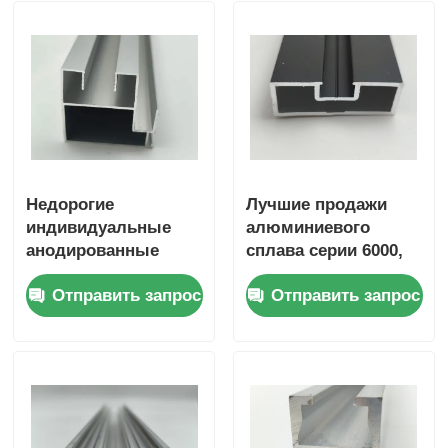
профили деревянного финиша алюминиевые
Алюминиевые профили
Алюминиевые профили экструзионных теплоотвод
Недорогие
Лучшие продажи
индивидуальные
алюминиевого
анодированные
сплава серии 6000,
экструдированные
стеклянные
Отправить запрос
Отправить запрос
промышленные
раздвижные двери,
алюминиевые
используемые для
профили серии 6000
сварки, резки и
китайских
гибки
поставщиков,
экструдированные
профили 6063 6061,