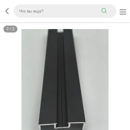
2
/
2