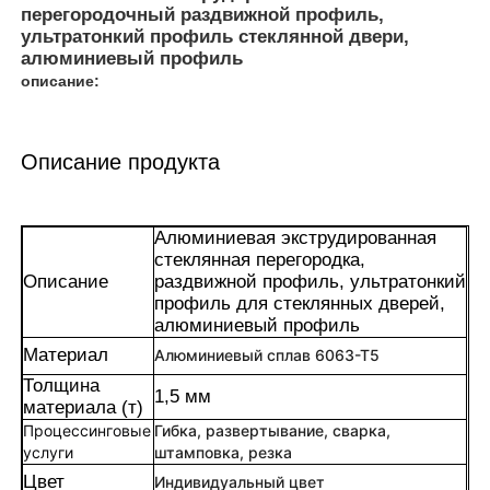
перегородочный раздвижной профиль,
ультратонкий профиль стеклянной двери,
алюминиевый профиль
описание:
Описание продукта
Алюминиевая экструдированная
стеклянная перегородка,
Описание
раздвижной профиль, ультратонкий
профиль для стеклянных дверей,
алюминиевый профиль
Дом
Материал
Алюминиевый сплав 6063-Т5
Толщина
1,5 мм
материала (т)
Продукция
Процессинговые
Гибка, развертывание, сварка,
услуги
штамповка, резка
Цвет
Индивидуальный цвет
О нас