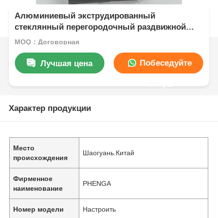
Алюминиевый экструдированный
стеклянный перегородочный раздвижной
профиль, ультратонкий профиль стеклянной
MOQ：Договорная
двери, алюминиевый профиль
Побеседуйте
Лучшая цена
теперь
Характер продукции
Место
Шаогуань.Китай
происхождения
Фирменное
PHENGA
наименование
Номер модели
Настроить