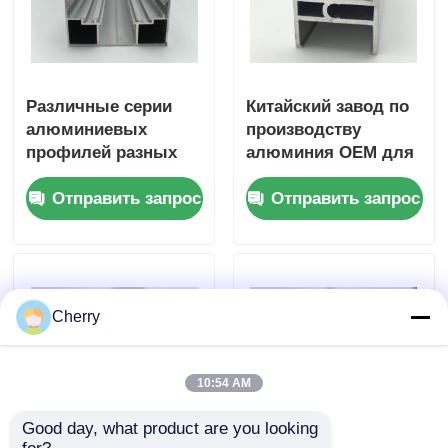
резка и гибка
Различные серии
Китайский завод по
алюминиевых
производству
профилей разных
алюминия OEM для
цветов,
промышленных
Отправить запрос
Отправить запрос
используемые для
алюминиевых
дверей и окон, с
профилей
покрытием из
промышленного
экструдированного
профиля сплава
Cherry
6063 T5
10:54 AM
Good day, what product are you looking 