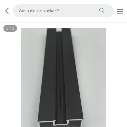
2
/
2