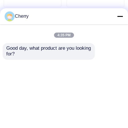
6063 T5 legering voor
industriële extrusie
Cherry
4:35 PM
Good day, what product are you looking 
for?
6061, 6063 T5, T6
Het deurraam van de
afwerking,
kast is samengesteld
matrijsaanpassing,
met geëxtrudeerd
aluminium
aluminium voor het
Aanvraag sturen
Aanvraag sturen
extrusieprofielen,
deurraam van de
aluminium profielen
kast.
Thuis
Ongeveer ons
Contacteer ons
Desktop Site
Sitemap
Privacybeleid