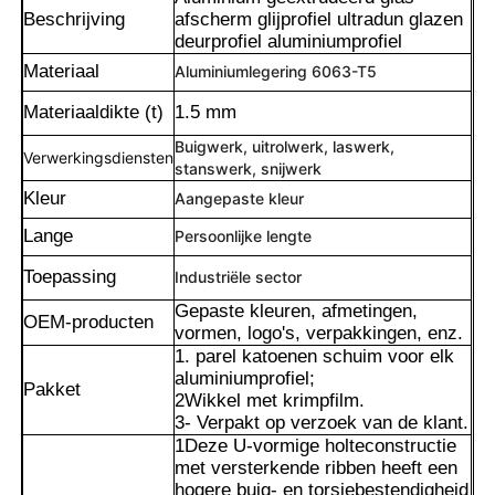
Beschrijving
afscherm glijprofiel ultradun glazen
deurprofiel aluminiumprofiel
Materiaal
Aluminiumlegering 6063-T5
Materiaaldikte (t)
1.5 mm
Buigwerk, uitrolwerk, laswerk,
Verwerkingsdiensten
stanswerk, snijwerk
Kleur
Aangepaste kleur
Lange
Persoonlijke lengte
Toepassing
Industriële sector
Gepaste kleuren, afmetingen,
OEM-producten
vormen, logo's, verpakkingen, enz.
Thuis
1. parel katoenen schuim voor elk
aluminiumprofiel;
Pakket
2Wikkel met krimpfilm.
Producten
3- Verpakt op verzoek van de klant.
1Deze U-vormige holteconstructie
met versterkende ribben heeft een
Over ons
hogere buig- en torsiebestendigheid