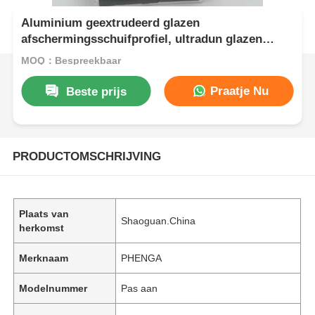
Aluminium geextrudeerd glazen
afschermingsschuifprofiel, ultradun glazen
deurprofiel aluminiumprofiel
MOQ：Bespreekbaar
Praatje Nu
Beste prijs
PRODUCTOMSCHRIJVING
Plaats van
Shaoguan.China
herkomst
Merknaam
PHENGA
Modelnummer
Pas aan