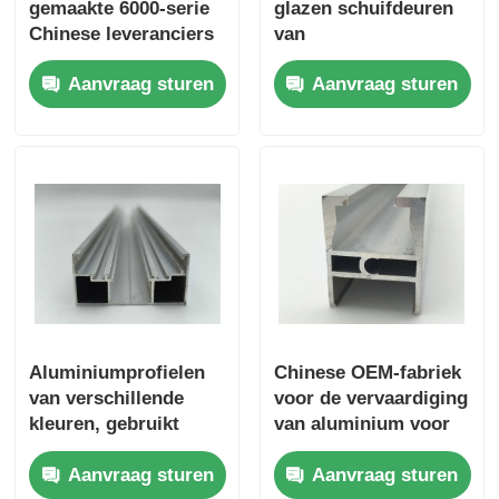
gemaakte 6000-serie
glazen schuifdeuren
Chinese leveranciers
van
houten beëindig aluminiumprofielen
geanodiseerde
aluminiumlegering
Aanvraag sturen
Aanvraag sturen
geëxtrudeerde
van de serie 6000,
industriële 6063 6061
gebruikt voor het
Profielen van aluminium
aluminium
lassen, snijden en
geëxtrudeerde
buigen
profielen snijden en
Aluminium extrusieprofielen voor warmteafvoeringen
buigen
Aluminiumprofielen
Chinese OEM-fabriek
van verschillende
voor de vervaardiging
kleuren, gebruikt
van aluminium voor
voor deuren en
industriële
Aanvraag sturen
Aanvraag sturen
ramen, bekleed met
aluminiumprofielen