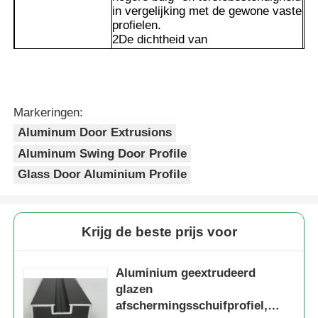
in vergelijking met de gewone vaste
profielen.
2De dichtheid van
Fabriekstocht
aluminiumlegering is slechts een
derde van die van staal.
Voordelen
3Het oppervlak is poederbedekt,
Kwaliteitscontrole
met een matzwarte afwerking die
uniform en fijn is.
Markeringen:
4De dubbele bescherming van de
Neem contact met ons op
Aluminum Door Extrusions
spuitcoating en het aluminium
legeringssubstraat kan de erosie
Aluminum Swing Door Profile
van vocht, zuren, alkalis en
Glass Door Aluminium Profile
Nieuws
ultraviolette straling effectief
weerstaan.
Offerte Aanvragen
Krijg de beste prijs voor
Extrusiealuminiumprofielen
Aluminium geextrudeerd
glazen
afschermingsschuifprofiel,
Aluminiumkeukenprofielen