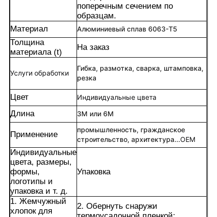
поперечным сечением по
образцам.
Материал
Алюминиевый сплав 6063-T5
Толщина
На заказ
материала (t)
Гибка, размотка, сварка, штамповка,
Услуги обработки
резка
Цвет
Индивидуальные цвета
Длина
3M или 6M
промышленность, гражданское
Применение
строительство, архитектура...
OEM
Индивидуальные
Дом
цвета, размеры,
формы,
Упаковка
логотипы и
Продукция
упаковка и т. д.
1. Жемчужный
2. Обернуть снаружи
хлопок для
О нас
термоусадочной пленкой;