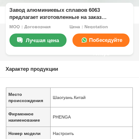
Завод алюминиевых сплавов 6063
предлагает изготовленные на заказ
алюминиевые экструдированные профили с
MOQ：Договорная
Цена：Negotation
черным анодированием и алюминиевые
профили большого сечения по образцам.
Побеседуйте
Лучшая цена
теперь
Характер продукции
Место
Шаогуань.Китай
происхождения
Фирменное
PHENGA
наименование
Номер модели
Настроить