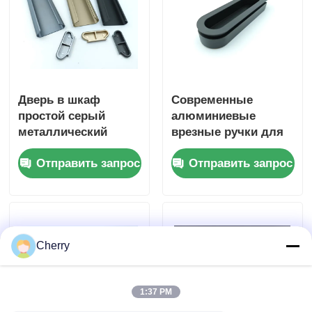
Дверь в шкаф
Современные
простой серый
алюминиевые
металлический
врезные ручки для
скрытый рукоятка
шкафов, невидимые
Отправить запрос
Отправить запрос
шкаф рукоятка
ручки для шкафов,
втянутая рукоятка
стеклянных дверей,
рам
Cherry
1:37 PM