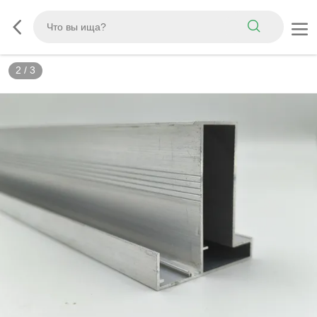
2
/
3