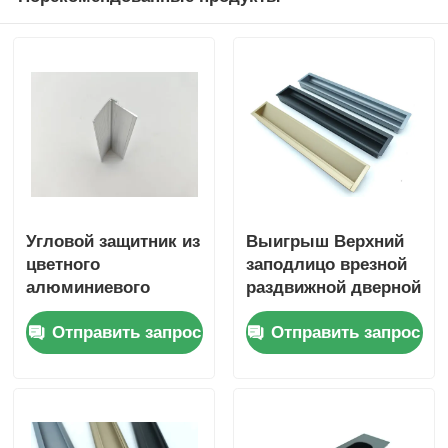
Угловой защитник из
Выигрыш Верхний
цветного
заподлицо врезной
алюминиевого
раздвижной дверной
сплава
ручки мебель
Отправить запрос
Отправить запрос
алюминиевый
профиль скрытый
вытяжной ящик
шкаф врезная ручка