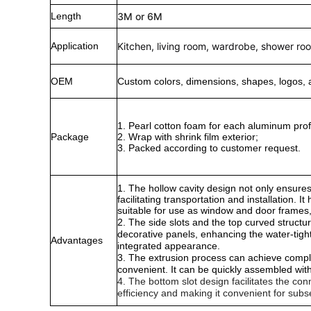
Length
3M or 6M
Application
Kitchen, living room, wardrobe, shower room,
OEM
Custom colors, dimensions, shapes, logos, 
1. Pearl cotton foam for each aluminum profi
Package
2. Wrap with shrink film exterior;
3. Packed according to customer request.
1. The hollow cavity design not only ensures 
facilitating transportation and installation. 
suitable for use as window and door frames, 
2. The side slots and the top curved structur
decorative panels, enhancing the water-tight
Advantages
integrated appearance.
3. The extrusion process can achieve comple
convenient. It can be quickly assembled wit
4. The bottom slot design facilitates the co
efficiency and making it convenient for su