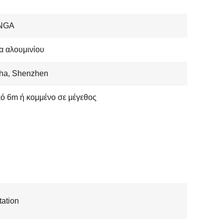
NGA
α αλουμινίου
ha, Shenzhen
ό 6m ή κομμένο σε μέγεθος
ation