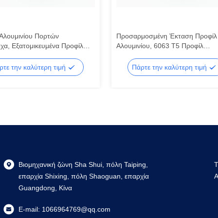
Αλουμινίου Πορτών
Προσαρμοσμένη Έκταση Προφίλ
χα, Εξατομικευμένα Προφίλ
Αλουμινίου, 6063 T5 Προφίλ
ου για Κτίρια
Αλουμινίου για Πόρτες και Παρά
ρτε την καλύτερη τιμή
Πάρτε την καλύτερη τιμή
Βιομηχανική ζώνη Sha Shui, πόλη Taiping,
T
επαρχία Shixing, πόλη Shaoguan, επαρχία
A
Guangdong, Κίνα
E-mail:
1066964769@qq.com