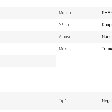
Μάρκα:
PHE
Υλικό:
Κράμ
Λιμάνι:
Nans
Μήκος:
Τυπικ
Τιμή:
Negot