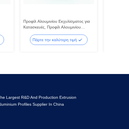
Προφίλ Αλουμινίου Εκχυλίσματος για
Αδιάβροχα π
Κατασκευές, Προφίλ Αλουμινίου
πόρτες και
θυρα
Βιομηχανίας Αδιάβροχο
Πάρτε την καλύτερη τιμή
Πάρτε 
he Largest R&D And Production Extrusion
luminium Profiles Supplier In China