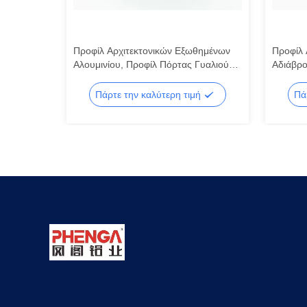
τος για
Προφίλ Αρχιτεκτονικών Εξωθημένων
Προφίλ 
ίου
Αλουμινίου, Προφίλ Πόρτας Γυαλιού
Αδιάβρο
Αλουμινίου OEM
Αλουμινί
ή
Πάρτε την καλύτερη τιμή
Πά