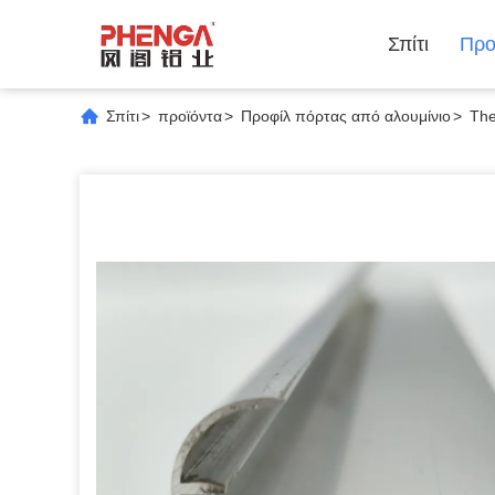
Σπίτι
Προ
Σπίτι
>
προϊόντα
>
Προφίλ πόρτας από αλουμίνιο
>
The