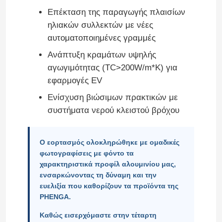
Επέκταση της παραγωγής πλαισίων
ηλιακών συλλεκτών με νέες
Επισκέψεις στο εργοστάσιο
αυτοματοποιημένες γραμμές
Ανάπτυξη κραμάτων υψηλής
Ποιοτικός έλεγχος
αγωγιμότητας (TC>200W/m*K) για
εφαρμογές EV
Επικοινωνήστε μαζί μας
Ενίσχυση βιώσιμων πρακτικών με
συστήματα νερού κλειστού βρόχου
Ειδήσεις
Ο εορτασμός ολοκληρώθηκε με ομαδικές
φωτογραφίσεις με φόντο τα
Ζητήστε μια προσφορά
χαρακτηριστικά προφίλ αλουμινίου μας,
ενσαρκώνοντας τη δύναμη και την
Προφίλ αλουμινίου εξώθησης
ευελιξία που καθορίζουν τα προϊόντα της
PHENGA.
Καθώς εισερχόμαστε στην τέταρτη
Προφίλ Κουζίνας Αλουμινίου