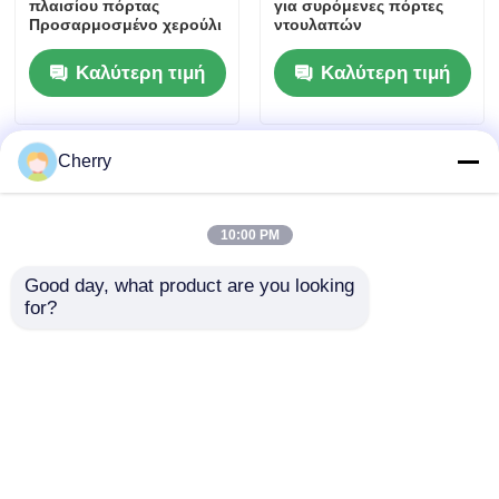
πλαισίου πόρτας
για συρόμενες πόρτες
Προσαρμοσμένο χερούλι
ντουλαπών
Αλουμινένιο προφίλ
κατασκευαστής
Καλύτερη τιμή
Καλύτερη τιμή
Cherry
10:00 PM
Good day, what product are you looking 
for?
Σειρά 6000 διαφόρων
Ανερόστερα
μορφών προφίλ
διαχωριστικά γραφείων,
εξώθησης αλουμινίου
προφίλ αλουμινίου,
πλακέτο, προφίλ
αλουμινίου για
διαχωριστικά γυαλιού
Καλύτερη τιμή
Καλύτερη τιμή