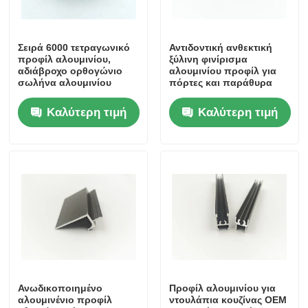
ξύλινος τελειώστε τα σχεδιαγράμματα αλουμινίου
Σειρά 6000 τετραγωνικό
Αντιδοντική ανθεκτική
προφίλ αλουμινίου,
ξύλινη φινίρισμα
αδιάβροχο ορθογώνιο
αλουμινίου προφίλ για
Προφίλ διακοσμημάτων από αλουμίνιο
σωλήνα αλουμινίου
πόρτες και παράθυρα
Καλύτερη τιμή
Καλύτερη τιμή
Προφίλ εκτόξευσης θερμοκηλίδων από αλουμίνιο
Ανωδικοποιημένο
Προφίλ αλουμινίου για
αλουμινένιο προφίλ
ντουλάπια κουζίνας OEM