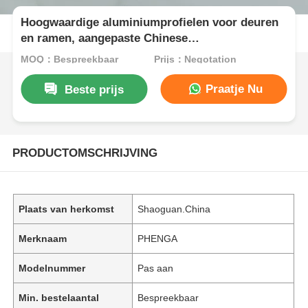
Hoogwaardige aluminiumprofielen voor deuren
en ramen, aangepaste Chinese
aluminiumprofielen, leverancier van
MOQ：Bespreekbaar
Prijs：Negotation
aluminiumprofielen voor deuren
Praatje Nu
Beste prijs
PRODUCTOMSCHRIJVING
Plaats van herkomst
Shaoguan.China
Merknaam
PHENGA
Modelnummer
Pas aan
Min. bestelaantal
Bespreekbaar