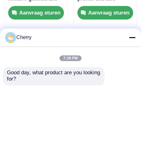
van industrieel
keuken garderobe
Aanvraag sturen
Aanvraag sturen
geëxtrudeerd
schuifrails gemaakt
aluminium profiel,
in China worden
geschikt voor
gebruikt voor het
werkbankframe-
buigen en snijden van
Cherry
apparatuur
ramen.
7:39 PM
Good day, what product are you looking 
for?
T-sleuf aangepast
Op maat gemaakte
aluminium profiel
bewerkingsdiensten
standaard industriële
voor het snijden,
frame aluminium rail
buigen, lassen en
Aanvraag sturen
Aanvraag sturen
T-track strip snij- en
stempelen van
buigservice
geextrudeerde
aluminiumprofielen