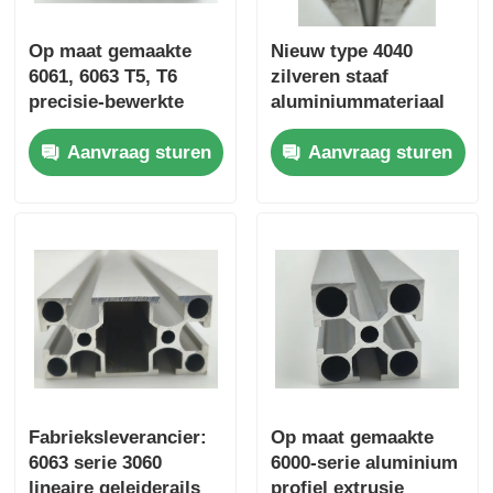
Op maat gemaakte
Nieuw type 4040
6061, 6063 T5, T6
zilveren staaf
precisie-bewerkte
aluminiummateriaal
speciaal gevormde
6063 T5 op maat
Aanvraag sturen
Aanvraag sturen
geëxtrudeerde
gemaakte
aluminium industriële
aluminiumprofielen in
aluminium profielen
China, geëxtrudeerde
aluminium profielen
Fabrieksleverancier:
Op maat gemaakte
6063 serie 3060
6000-serie aluminium
lineaire geleiderails
profiel extrusie