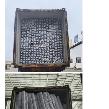
De Profielen van het aluminiumvenster
Aluminium Deurprofielen
Industriële aluminium-extrusie
Accessoires voor aluminiumprofielen
Openslaande raamprofielen
Gevelbekledingsprofielen
Gepolijst aluminium profiel