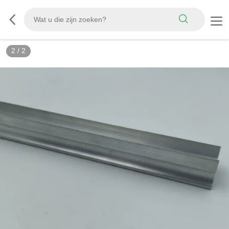
2
/
2