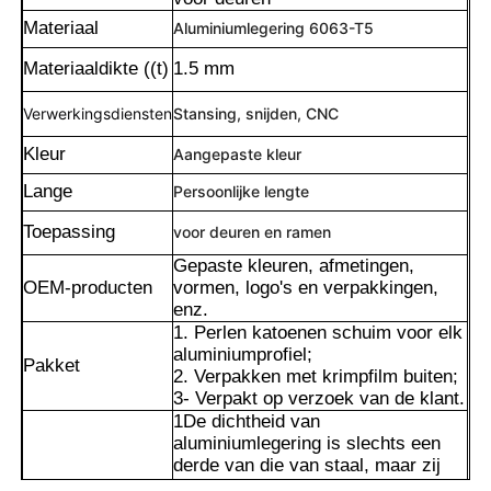
Materiaal
Aluminiumlegering 6063-T5
Materiaaldikte ((t)
1.5 mm
Verwerkingsdiensten
Stansing, snijden, CNC
Kleur
Aangepaste kleur
Lange
Persoonlijke lengte
Toepassing
voor deuren en ramen
Gepaste kleuren, afmetingen,
OEM-producten
vormen, logo's en verpakkingen,
enz.
1. Perlen katoenen schuim voor elk
Thuis
aluminiumprofiel;
Pakket
2. Verpakken met krimpfilm buiten;
3- Verpakt op verzoek van de klant.
Producten
1De dichtheid van
aluminiumlegering is slechts een
derde van die van staal, maar zij
Over ons
kan door legeringsversterking een