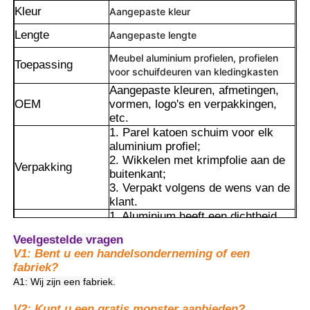
Kleur
Aangepaste kleur
Lengte
Aangepaste lengte
Meubel aluminium profielen, profielen
Toepassing
voor schuifdeuren van kledingkasten
Aangepaste kleuren, afmetingen,
OEM
vormen, logo's en verpakkingen,
etc.
1. Parel katoen schuim voor elk
aluminium profiel;
2. Wikkelen met krimpfolie aan de
Verpakking
buitenkant;
3. Verpakt volgens de wens van de
klant.
1. Aluminium heeft een dichtheid
Thuis
die slechts een derde is van die
Veelgestelde vragen
van staal, maar de sterkte kan 200-
V1: Bent u een handelsonderneming of een
300 mpa bereiken. Het is
Producten
fabriek?
lichtgewicht en toch in staat om
A1: Wij zijn een fabriek.
gewicht te dragen, waardoor het
geschikt is om het gewicht van
Over ons
V2: Kunt u een gratis monster aanbieden?