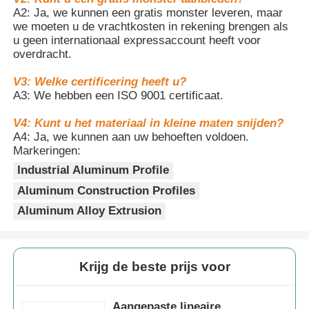
apparatuur te verminderen zonder
A2: Ja, we kunnen een gratis monster leveren, maar
de stabiliteit te beïnvloeden.
we moeten u de vrachtkosten in rekening brengen als
2. Het modulaire en
Fabriekstocht
u geen internationaal expressaccount heeft voor
gestandaardiseerde sleufontwerp
overdracht.
maakt snelle montage zonder
lassen mogelijk, met behulp van
V3: Welke certificering heeft u?
Kwaliteitscontrole
Voordelen
hoekstukken en bouten, met een
A3: We hebben een ISO 9001 certificaat.
efficiëntie die 50% hoger is dan de
traditionele methode.
V4: Kunt u het materiaal in kleine maten snijden?
3. De accessoires van het
Neem contact met ons op
A4: Ja, we kunnen aan uw behoeften voldoen.
Europese standaardsysteem zijn
Markeringen:
bijzonder compleet en wereldwijd
toepasbaar. Het is erg handig om
Industrial Aluminum Profile
Nieuws
functies toe te voegen of de
Aluminum Construction Profiles
structuur aan te passen.
4. Het oppervlak is glad en vlak. Na
Aluminum Alloy Extrusion
Offerte Aanvragen
anodiseren heeft het een goede
textuur en kan het zowel in
industriële als decoratieve
Extrusiealuminiumprofielen
scenario's worden gebruikt.
Krijg de beste prijs voor
Aluminiumkeukenprofielen
Aangepaste lineaire