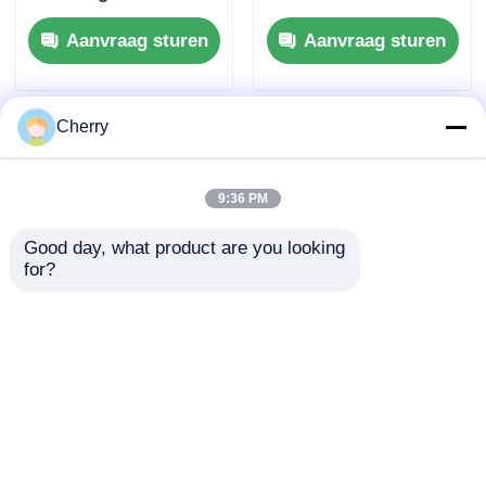
van industrieel
frame aluminium rail
Aanvraag sturen
Aanvraag sturen
geëxtrudeerd
T-track strip snij- en
aluminium profiel,
buigservice
geschikt voor
werkbankframe-
Cherry
apparatuur
9:36 PM
Good day, what product are you looking 
for?
Op maat gemaakte
4080
bewerkingsdiensten
aluminiumlegering
voor het snijden,
profiel nationale
buigen, lassen en
standaard
Aanvraag sturen
Aanvraag sturen
stempelen van
geautomatiseerde
geextrudeerde
assemblagelijn frame
aluminiumprofielen
industriële aluminium