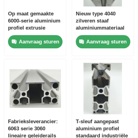
Op maat gemaakte
Nieuw type 4040
houten beëindig aluminiumprofielen
6000-serie aluminium
zilveren staaf
profiel extrusie
aluminiummateriaal
Profielen van aluminium
keuken garderobe
6063 T5 op maat
Aanvraag sturen
Aanvraag sturen
schuifrails gemaakt
gemaakte
in China worden
aluminiumprofielen in
Aluminium extrusieprofielen voor warmteafvoeringen
gebruikt voor het
China, geëxtrudeerde
buigen en snijden van
aluminium profielen
ramen.
Fabrieksleverancier:
T-sleuf aangepast
6063 serie 3060
aluminium profiel
lineaire geleiderails
standaard industriële