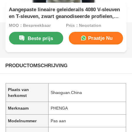
Aangepaste lineaire geleiderails 4080 V-sleuven
en T-sleuven, zwart geanodiseerde profielen,
CNC aluminium extrusieprofielen, industriële
MOQ：Bespreekbaar
Prijs：Negotation
aluminium profielen
Praatje Nu
Beste prijs
PRODUCTOMSCHRIJVING
Plaats van
Shaoguan.China
herkomst
Merknaam
PHENGA
Modelnummer
Pas aan