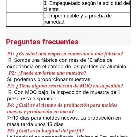
3. Empaquetado según la solicitud del
cliente.
1. Impermeable y a prueba de
Visita a la fábrica
humedad.
2. Excelente resistencia a la
intemperie y a la corrosión.
Control de calidad
Ventajas
3. Superficie lisa con retención de
Preguntas frecuentes
color duradera.
4. Corte preciso, nivelación y
P1: ¿Es usted una empresa comercial o una fábrica?
Contáctenos
tratamiento cuidadoso de los detalles
R: Somos una fábrica con más de 10 años de 
de las esquinas.
experiencia en el campo de los perfiles de aluminio.
P2: ¿Puede enviarme una muestra?
Noticias
Sí, podemos proporcionar muestras.
P3: ¿Tiene alguna restricción de MOQ en su pedido?
R: Con MOQ bajo, la inspección de muestra de 1 
Solicitar una cotización
pieza está disponible.
P4: ¿Cuál es el tiempo de producción para moldes 
nuevos y producción en masa?
Perfiles de aluminio de extrusión
7~10 días para moldes nuevos. La producción en 
masa tarda unos 15 días.
P5: ¿Cuál es la longitud del perfil?
Perfiles de cocina de aluminio
La longitud es personalizada. Mínimo = 3m, máximo 