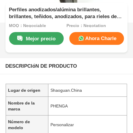
Perfiles anodizados/alúmina brillantes,
brillantes, teñidos, anodizados, para rieles de
cortinas, puertas y ventanas, perfiles de
MOQ：Negociable
Precio：Negotation
aluminio
Ahora Charle
Mejor precio
DESCRIPCIóN DE PRODUCTO
Lugar de origen
Shaoguan.China
Nombre de la
PHENGA
marca
Número de
Personalizar
modelo