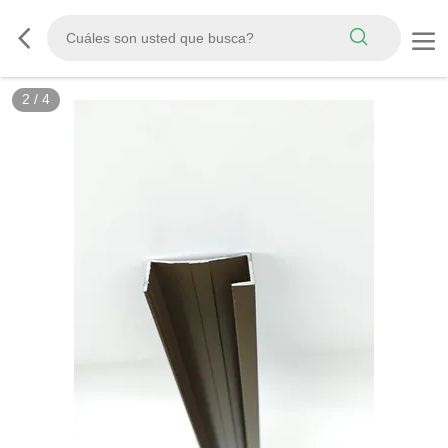
2
/
4