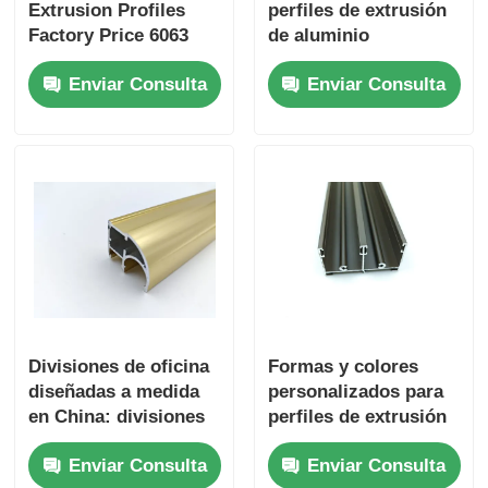
Extrusion Profiles
perfiles de extrusión
Factory Price 6063
de aluminio
Aluminum Extrusion
anodizado se
Enviar Consulta
Enviar Consulta
Supplier
especializan en la
personalización de
perfiles de aluminio
extrudido para
gabinetes de cocina.
Divisiones de oficina
Formas y colores
diseñadas a medida
personalizados para
en China: divisiones
perfiles de extrusión
de vidrio extruido con
de aluminio para
Enviar Consulta
Enviar Consulta
perfiles de aluminio.
ventanas y puertas