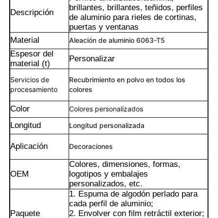
brillantes, brillantes, teñidos, perfiles
Descripción
de aluminio para rieles de cortinas,
puertas y ventanas
Material
Aleación de aluminio 6063-T5
Espesor del
Personalizar
material (t)
Servicios de
Recubrimiento en polvo en todos los
procesamiento
colores
Color
Colores personalizados
Longitud
Longitud personalizada
Aplicación
Decoraciones
Hogar
Colores, dimensiones, formas,
OEM
logotipos y embalajes
personalizados, etc.
Productos
1. Espuma de algodón perlado para
cada perfil de aluminio;
Paquete
2. Envolver con film retráctil exterior;
Acerca de nosotros