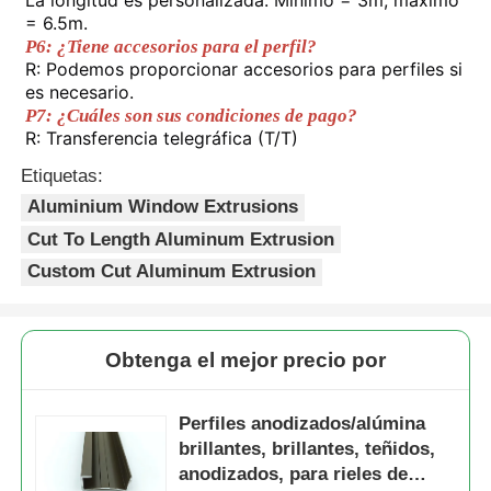
= 6.5m.
P6: ¿Tiene accesorios para el perfil?
Perfiles de la ventana de aluminio
R: Podemos proporcionar accesorios para perfiles si 
es necesario.
P7: ¿Cuáles son sus condiciones de pago?
Perfiles de Puertas de Aluminio
R: Transferencia telegráfica (T/T)
Etiquetas:
Extrusión industrial de aluminio
Aluminium Window Extrusions
Cut To Length Aluminum Extrusion
Accesorios de perfiles de aluminio
Custom Cut Aluminum Extrusion
Perfiles de ventana abatible
Obtenga el mejor precio por
Perfiles de Muro Cortina
Perfiles anodizados/alúmina
brillantes, brillantes, teñidos,
anodizados, para rieles de
Profile de aluminio pulido