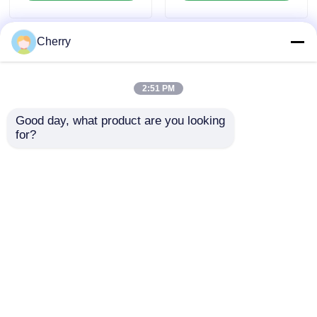
Cherry
2:51 PM
Good day, what product are you looking 
for?
6063 es un perfil de
Gabinete de muebles
aluminio extrudido
de aluminio de alta
originario de China
calidad con barra de
relleno de aluminio
Enviar Consulta
Enviar Consulta
de cuarto de círculo y
accesorios de
azulejos decorativos
metálicos
Inicio
Mapa del Sitio
Contactar Ahora
Desktop Site
empotrados
Mapa del Sitio
Políticas de privacidad