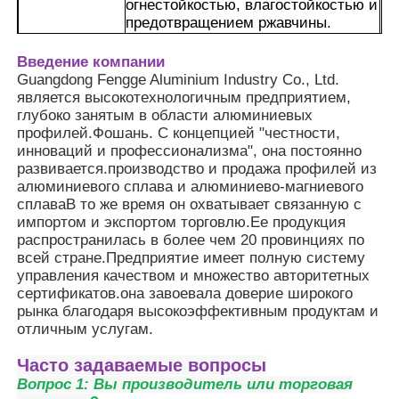
огнестойкостью, влагостойкостью и
предотвращением ржавчины.
2Он имеет регулярную форму и
Экскурсия по фабрике
тонкую текстуру поверхности и
Введение компании
может быть адаптирован к
Guangdong Fengge Aluminium Industry Co., Ltd.
различным стилям декорации.
является высокотехнологичным предприятием,
Контроль качества
3Они могут использоваться не
глубоко занятым в области алюминиевых
только в качестве декоративных
профилей.Фошань. С концепцией "честности,
Преимущества
линий для повышения
инноваций и профессионализма", она постоянно
Связаться с нами
изысканности пространства, но и в
развивается.производство и продажа профилей из
качестве функциональных
алюминиевого сплава и алюминиево-магниевого
профилей.
сплаваВ то же время он охватывает связанную с
4Простая в установке, модульная
Новости
импортом и экспортом торговлю.Ее продукция
конструкция для легкого
распространилась в более чем 20 провинциях по
скрещивания, подходящая для
всей стране.Предприятие имеет полную систему
декоративных сценариев разных
управления качеством и множество авторитетных
Запросить расценки
размеров и высокая
сертификатов.она завоевала доверие широкого
эффективность строительства.
рынка благодаря высокоэффективным продуктам и
отличным услугам.
Экструзия алюминиевых профилей
Часто задаваемые вопросы
Вопрос 1: Вы производитель или торговая
Алюминиевые кухонные профили