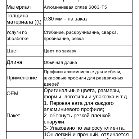
Материал
Алюминиевая сплав 6063-T5
Толщина
0.30 мм - на заказ
материала ((t)
Услуги по
Сгибание, раскручивание, сварка,
обработке
пробивание, резка
Цвет
Цвет по заказу
Длина
Обычная длина
Профили алюминиевые для мебели,
Применение
шкафовые профили для раздвижных
дверей
Оригинальные цвета, размеры,
OEM
формы, логотипы и упаковка и т.д.
Дом
1. Перовая вата для каждого
алюминиевого профиля;
Пакет
2. обернуть резкой пленкой
Продукция
снаружи;
3- Упаковано по запросу клиента.
1Он легкий и прочный, отличается
О нас