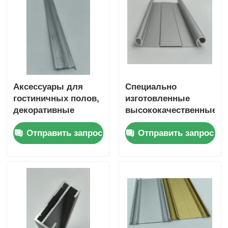
Аксессуары для
Специально
гостиничных полов,
изготовленные
декоративные
высококачественные
уголки,
алюминиевые
Отправить запрос
Отправить запрос
декоративные
профили для
металлические
раздвижных дверей
кирпичи из
шкафов и нижние
алюминиевого
рельсы для
сплава
раздвижных дверей
шкафов