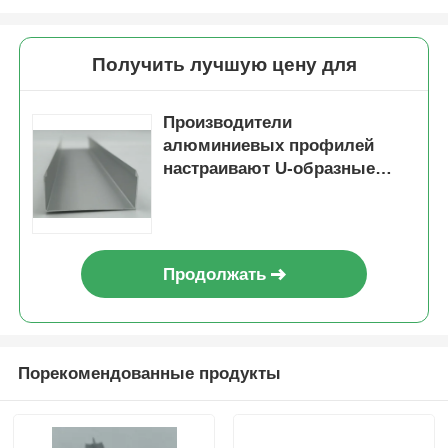
профили деревянного финиша алюминиевые
Получить лучшую цену для
Алюминиевые профили
Производители
алюминиевых профилей
настраивают U-образные
Алюминиевые профили экструзионных теплоотвод
каналы серебра
анодированные 6061 и 6063
алюминиевые профили
любого размера
Продолжать
Порекомендованные продукты