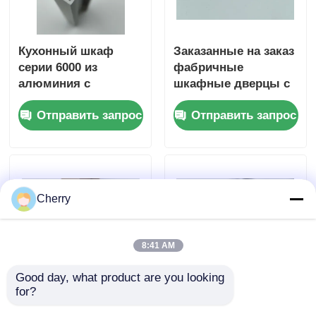
Кухонный шкаф
Заказанные на заказ
серии 6000 из
фабричные
алюминия с
шкафные дверцы с
экструдированной
подвижными
Отправить запрос
Отправить запрос
рамкой с
алюминиевыми
блокировкой от
профилями,
китайского
шкафные дверцы с
поставщика
подвижными
рельсами
Cherry
8:41 AM
Good day, what product are you looking 
for?
Популярные
Треугольные
алюминиевые
алюминиевые