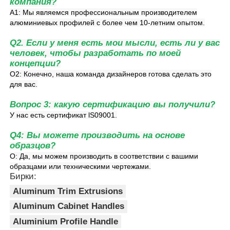
компания?
A1: Мы являемся профессиональным производителем
алюминиевых профилей с более чем 10-летним опытом.
Профили алюминиевого окна
Q2. Если у меня есть мои мысли, есть ли у вас
человек, чтобы разработать по моей
Алюминиевые дверные профили
концепции?
О2: Конечно, наша команда дизайнеров готова сделать это
для вас.
Промышленная экструзия алюминия
Вопрос 3: какую сертификацию вы получили?
У нас есть сертификат lS09001.
Аксессуары из алюминиевого профиля
Q4: Вы можете производить на основе
образцов?
О: Да, мы можем производить в соответствии с вашими
Створчатые оконные профили
образцами или техническими чертежами.
Бирки:
Профили навесных стен
Aluminum Trim Extrusions
Aluminum Cabinet Handles
Aluminium Profile Handle
Полированный алюминиевый профиль