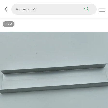
2
/
3