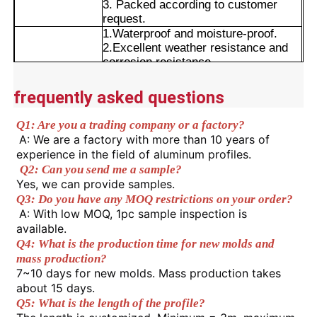
3. Packed according to customer
request.
1.Waterproof and moisture-proof.
Visita alla fabbrica
2.Excellent weather resistance and
corrosion resistance.
Advantages
3.Smooth surface with long-lasting
Controllo di qualità
color retention.
frequently asked questions
4.Precise cut leveling and careful
corner detail treatment.
Q1: Are you a trading company or a factory?
Contattaci
A: We are a factory with more than 10 years of 
experience in the field of aluminum profiles.
Q2: Can you send me a sample? 
Notizie
Yes, we can provide samples. 
Q3: Do you have any MOQ restrictions on your order?
A: With low MOQ, 1pc sample inspection is 
Richiedi un preventivo
available. 
Q4: What is the production time for new molds and 
mass production? 
Profili di alluminio di estrusione
7~10 days for new molds. Mass production takes 
about 15 days. 
Q5: What is the length of the profile? 
Profili da cucina in alluminio