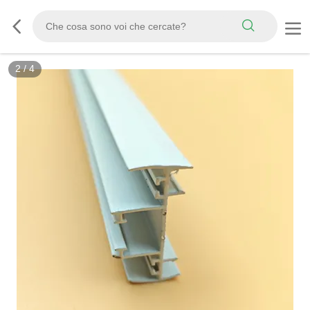
2
/
4