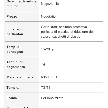
Quantità di ordine
Negoziabile
minimo
Prezzo
Negotation
Carta kraft, schiuma protettiva,
Imballaggi
pellicola di plastica di riduzione del
particolari
calore, sacchetti di plastic
Tempi di
15-20 giorni
consegna
Termini di
T/t
pagamento
Materiale in lega
6063.6061
Tempra
T3-T8
Forma
Personalizzato