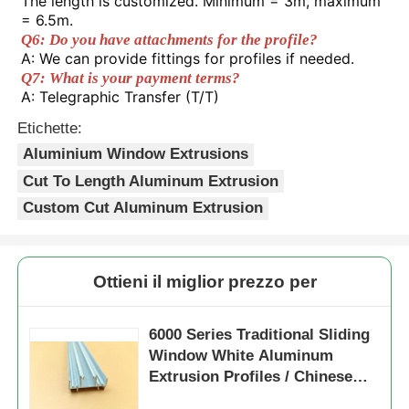
The length is customized. Minimum = 3m, maximum 
= 6.5m. 
Q6: Do you have attachments for the profile? 
Profili della finestra di alluminio
A: We can provide fittings for profiles if needed. 
Q7: What is your payment terms? 
A: Telegraphic Transfer (T/T) 
Profili per porte in alluminio
Etichette:
Aluminium Window Extrusions
Estrussione industriale dell'alluminio
Cut To Length Aluminum Extrusion
Custom Cut Aluminum Extrusion
Accessori per profili di alluminio
Profili per finestre a battente
Ottieni il miglior prezzo per
6000 Series Traditional Sliding
Profili per facciate continue
Window White Aluminum
Extrusion Profiles / Chinese
Profilo in alluminio lucido
Aluminium Window Profiles