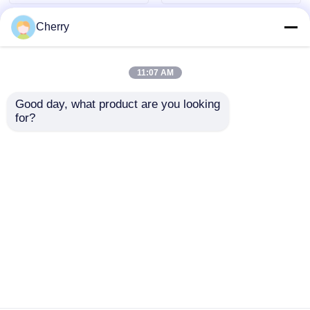
Cherry
11:07 AM
Good day, what product are you looking 
for?
6063 è un profilo di
Mobile in alluminio di
alluminio estruso
alta qualità con barra
originario della Cina
di riempimento
angolare in alluminio,
Invia richiesta
Invia richiesta
raccordi per
piastrelle decorative
in metallo incassate
Casa
Circa noi
Contattaci
Desktop Site
Mappa del sito
Norme sulla privacy