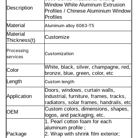
Window White Aluminum Extrusion
Description
Profiles / Chinese Aluminium Window
Profiles
Material
Aluminum alloy 6063-T5
Material
Customize
Thickness(t)
Processing
Customization
services
White, black, silver, champagne, red,
Color
bronze, blue, green, color, etc
Length
Custom length
Doors, windows, curtain walls,
Application
industrial, furniture, frames, tracks,
Casa
radiators, solar frames, handrails, etc
Custom colors, dimensions, shapes,
OEM
logos, and packaging, etc.
Prodotti
1. Pearl cotton foam for each
aluminum profile ;
Package
2. Wrap with shrink film exterior;
Chi Siamo