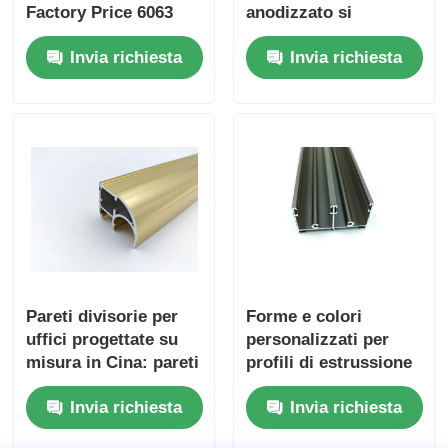
Factory Price 6063
anodizzato si
Aluminum Extrusion
specializzano nella
Invia richiesta
Invia richiesta
Supplier
personalizzazione di
profili in alluminio
estrusi per mobili da
cucina.
Pareti divisorie per
Forme e colori
uffici progettate su
personalizzati per
misura in Cina: pareti
profili di estrussione
divisorie in vetro
in alluminio per
Invia richiesta
Invia richiesta
estruso con profili in
finestre e porte
alluminio.