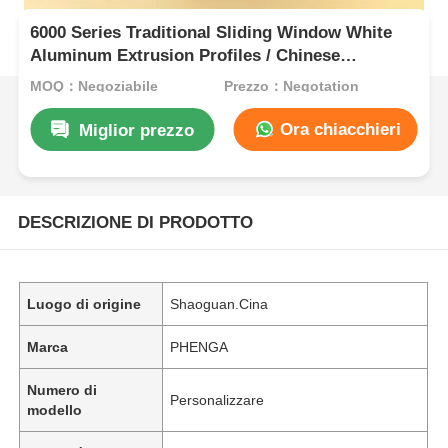
6000 Series Traditional Sliding Window White
Aluminum Extrusion Profiles / Chinese
Aluminium Window Profiles
MOQ：Negoziabile
Prezzo：Negotation
Ora chiacchieri
Miglior prezzo
DESCRIZIONE DI PRODOTTO
Luogo di origine
Shaoguan.Cina
Marca
PHENGA
Numero di
Personalizzare
modello