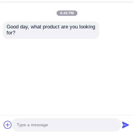
6:46 PM
Good day, what product are you looking 
for?
6063 è un profilo di
Mobile in alluminio di
alluminio estruso
alta qualità con barra
originario della Cina
di riempimento
angolare in alluminio,
Invia richiesta
Invia richiesta
raccordi per
piastrelle decorative
in metallo incassate
Casa
Circa noi
Contattaci
Desktop Site
Mappa del sito
Norme sulla privacy
Qualità
Profili di alluminio di estrusione
Fabbrica
cinese.Copyright © 2025 Guangdong Fengge
Aluminum Co., Ltd.. All Rights Reserved.