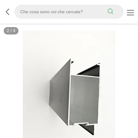
2
/
4