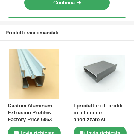
Continua
profili di alluminio di rivestimento del legno
Prodotti raccomandati
Profili di taglio in alluminio
Profili di estrussione per dissipatori di calore in allumin
Custom Aluminum
I produttori di profili
Extrusion Profiles
in alluminio
Factory Price 6063
anodizzato si
Aluminum Extrusion
specializzano nella
Invia richiesta
Invia richiesta
Supplier
personalizzazione di