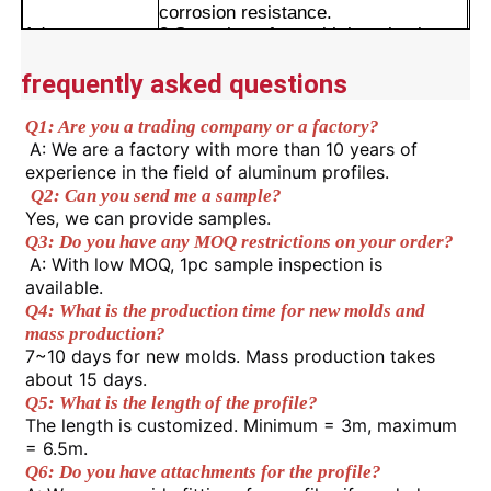
corrosion resistance.
Advantages
3.Smooth surface with long-lasting
color retention.
Visita alla fabbrica
4.Precise cut leveling and careful
frequently asked questions
corner detail treatment.
Q1: Are you a trading company or a factory?
Controllo di qualità
A: We are a factory with more than 10 years of 
experience in the field of aluminum profiles.
Q2: Can you send me a sample? 
Contattaci
Yes, we can provide samples. 
Q3: Do you have any MOQ restrictions on your order?
A: With low MOQ, 1pc sample inspection is 
Notizie
available. 
Q4: What is the production time for new molds and 
mass production? 
Richiedi un preventivo
7~10 days for new molds. Mass production takes 
about 15 days. 
Q5: What is the length of the profile? 
Profili di alluminio di estrusione
The length is customized. Minimum = 3m, maximum 
= 6.5m. 
Q6: Do you have attachments for the profile? 
Profili da cucina in alluminio