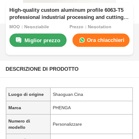
High-quality custom aluminum profile 6063-T5
professional industrial processing and cutting
services from one factory
MOQ：Negoziabile
Prezzo：Negotation
Ora chiacchieri
Miglior prezzo
DESCRIZIONE DI PRODOTTO
Luogo di origine
Shaoguan.Cina
Marca
PHENGA
Numero di
Personalizzare
modello