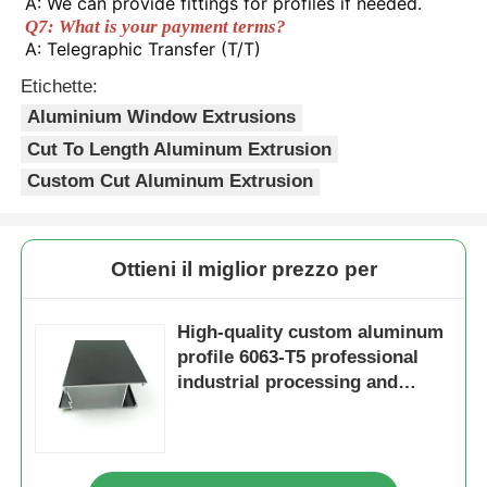
A: We can provide fittings for profiles if needed. 
Q7: What is your payment terms? 
A: Telegraphic Transfer (T/T) 
Profili della finestra di alluminio
Etichette:
Aluminium Window Extrusions
Profili per porte in alluminio
Cut To Length Aluminum Extrusion
Custom Cut Aluminum Extrusion
Estrussione industriale dell'alluminio
Accessori per profili di alluminio
Ottieni il miglior prezzo per
High-quality custom aluminum
Profili per finestre a battente
profile 6063-T5 professional
industrial processing and
Profili per facciate continue
cutting services from one
factory
Profilo in alluminio lucido