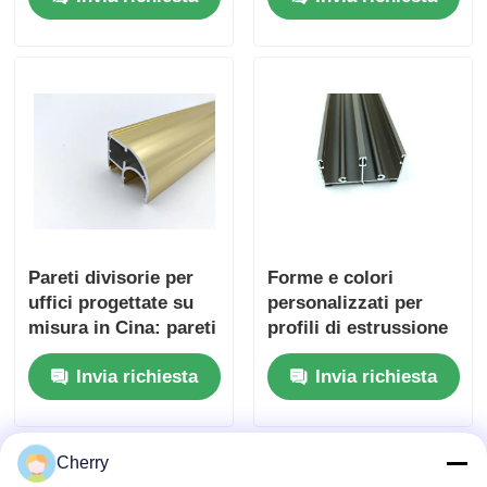
profili in alluminio
estrusi per mobili da
cucina.
Pareti divisorie per
Forme e colori
uffici progettate su
personalizzati per
misura in Cina: pareti
profili di estrussione
divisorie in vetro
in alluminio per
Invia richiesta
Invia richiesta
estruso con profili in
finestre e porte
alluminio.
Cherry