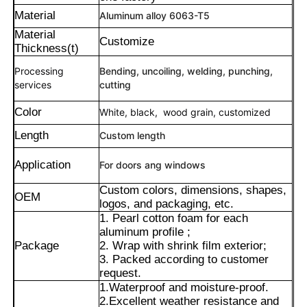
Material
Aluminum alloy 6063-T5
Material
Customize
Thickness(t)
Processing
Bending, uncoiling, welding, punching,
services
cutting
Color
White, black, wood grain, customized
Length
Custom length
Application
For doors ang windows
Custom colors, dimensions, shapes,
OEM
logos, and packaging, etc.
Casa
1. Pearl cotton foam for each
aluminum profile ;
Package
2. Wrap with shrink film exterior;
3. Packed according to customer
Prodotti
request.
1.Waterproof and moisture-proof.
2.Excellent weather resistance and
Chi Siamo