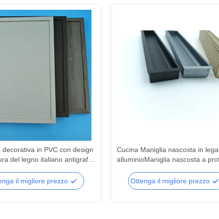
a decorativa in PVC con design
Cucina Maniglia nascosta in lega
ra del legno italiano antigraffio
alluminioManiglia nascosta a profi
o in PVC con legno goffrato
alluminioManiglia scorrevole in
ti, porte e imballaggi
alluminio
enga il migliore prezzo
Ottenga il migliore prezzo