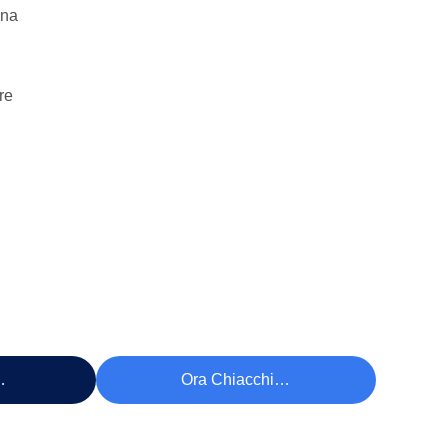
ina
re
ezzo
Ora Chiacchieri