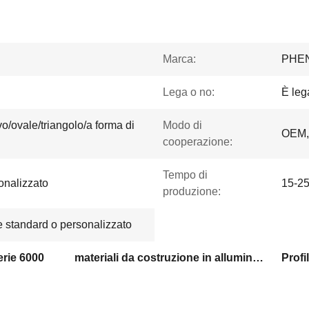
Marca:
PHE
Lega o no:
È leg
o/ovale/triangolo/a forma di
Modo di
OEM,
cooperazione:
Tempo di
onalizzato
15-25
produzione:
e standard o personalizzato
serie 6000
materiali da costruzione in alluminio personalizzati
Profi