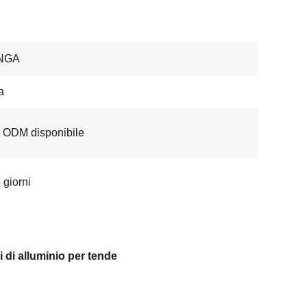
NGA
a
 ODM disponibile
 giorni
li di alluminio per tende