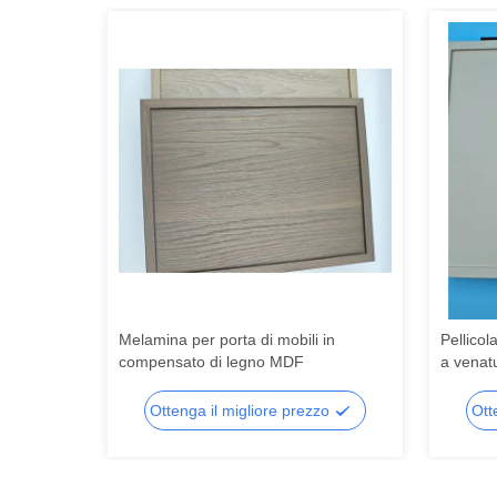
da cucina
Melamina per porta di mobili in
Pellicol
costo
compensato di legno MDF
a venatu
Laminat
per pare
zo
Ottenga il migliore prezzo
Ott