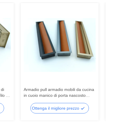
 di
Armadio pull armadio mobili da cucina
Cina fabbrica
lo di
in cuoio manico di porta nascosto
soffitto prof
armadio
stretch soffi
Ottenga il migliore prezzo
Ottenga