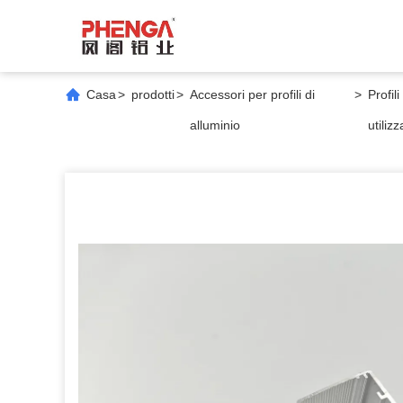
Casa
>
prodotti
>
Accessori per profili di
>
Profil
alluminio
utiliz