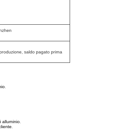
nzhen
 produzione, saldo pagato prima
inio.
di alluminio.
 cliente.