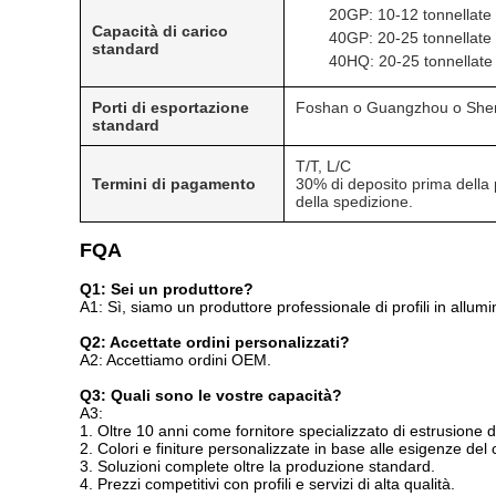
20GP: 10-12 tonnellate
Capacità di carico
40GP: 20-25 tonnellate
standard
40HQ: 20-25 tonnellate
Porti di esportazione
Foshan o Guangzhou o She
standard
T/T, L/C
Termini di pagamento
30% di deposito prima della
della spedizione.
FQA
Q1: Sei un produttore?
A1: Sì, siamo un produttore professionale di profili in allum
Q2: Accettate ordini personalizzati?
A2: Accettiamo ordini OEM.
Q3: Quali sono le vostre capacità?
A3:
1. Oltre 10 anni come fornitore specializzato di estrusione 
2. Colori e finiture personalizzate in base alle esigenze del
3. Soluzioni complete oltre la produzione standard.
4. Prezzi competitivi con profili e servizi di alta qualità.