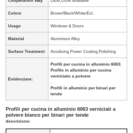
Cooperation Way
OEM,ODM available
Colors
Brown/Black/White/Ect.
Usage
Windows & Doors
Material
Aluminium Alloy
Surface Treatment
Anodizing,Power Coating,Polishing
Profili per cucina in alluminio 6063
,
Profilo in alluminio per cucina
verniciato a polvere
Evidenziare:
,
Profili in alluminio per binari per
tende
Profili per cucina in alluminio 6063 verniciati a
polvere bianco per binari per tende
descrizione: