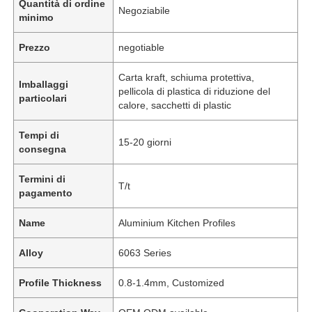
Quantità di ordine
Negoziabile
minimo
Prezzo
negotiable
Carta kraft, schiuma protettiva,
Imballaggi
pellicola di plastica di riduzione del
particolari
calore, sacchetti di plastic
Tempi di
15-20 giorni
consegna
Termini di
T/t
pagamento
Name
Aluminium Kitchen Profiles
Alloy
6063 Series
Profile Thickness
0.8-1.4mm, Customized