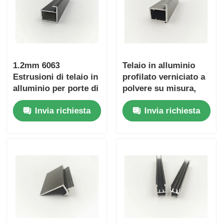
1.2mm 6063
Telaio in alluminio
Estrusioni di telaio in
profilato verniciato a
alluminio per porte di
polvere su misura,
armadio / porte di
Profilo in alluminio
Invia richiesta
Invia richiesta
armadio
6063 per ante di
armadi