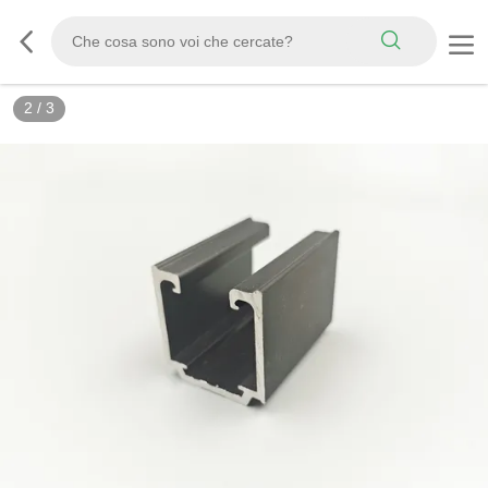
2
/
3