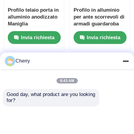
Profilo telaio porta in
Profilo in alluminio
alluminio anodizzato
per ante scorrevoli di
Maniglia
armadi guardaroba
personalizzata
per produttori
Invia richiesta
Invia richiesta
Produttore di profili
originali (OEM)
in alluminio
Cherry
8:43 AM
Good day, what product are you looking 
for?
Porta scorrevole
Fabbrica OEM/ODM
binario singolo
Personalizzata
binario scorrevole
Sistema di Porte