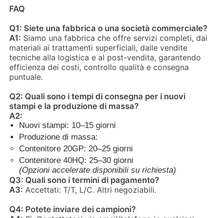
FAQ
1. Pellicola protettiva + film
termoretraibile
Dettagli
Q1: Siete una fabbrica o una società commerciale?
Visita alla fabbrica
2. Carta kraft
dell'imballaggio
A1:
Siamo una fabbrica che offre servizi completi, dai
3. Schiuma EPE per pezzo +
materiali ai trattamenti superficiali, dalle vendite
film termoretraibile
tecniche alla logistica e al post-vendita, garantendo
Controllo di qualità
efficienza dei costi, controllo qualità e consegna
Porte/finestre, edilizia,
puntuale.
industriale, decorativo, profili in
Utilizzo
Contattaci
alluminio lavorati con
Q2: Quali sono i tempi di consegna per i nuovi
precisione CNC, sistemi solari
stampi e la produzione di massa?
A2:
Notizie
Nuovi stampi: 10–15 giorni
Produzione di massa:
Contenitore 20GP: 20–25 giorni
Richiedi un preventivo
Contenitore 40HQ: 25–30 giorni
(Opzioni accelerate disponibili su richiesta)
Q3: Quali sono i termini di pagamento?
Profili di alluminio di estrusione
A3:
Accettati: T/T, L/C. Altri negoziabili.
Q4: Potete inviare dei campioni?
Profili da cucina in alluminio