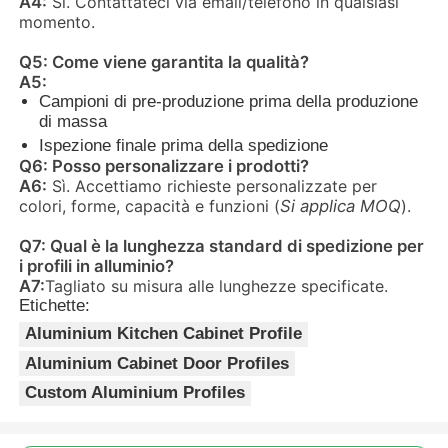
A4:
Sì. Contattateci via email/telefono in qualsiasi
momento.
Profili della finestra di alluminio
Q5: Come viene garantita la qualità?
A5:
Campioni di pre-produzione prima della produzione
Profili per porte in alluminio
di massa
Ispezione finale prima della spedizione
Q6: Posso personalizzare i prodotti?
Estrussione industriale dell'alluminio
A6:
Sì. Accettiamo richieste personalizzate per
colori, forme, capacità e funzioni (
Si applica MOQ
).
Accessori per profili di alluminio
Q7: Qual è la lunghezza standard di spedizione per
i profili in alluminio?
A7:
Tagliato su misura alle lunghezze specificate.
Etichette:
Profili per finestre a battente
Aluminium Kitchen Cabinet Profile
Aluminium Cabinet Door Profiles
Profili per facciate continue
Custom Aluminium Profiles
Profilo in alluminio lucido