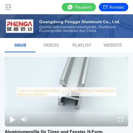
Plaudern
Kontakt
Guangdong Fengge Aluminum Co., Ltd.
Qualität Extrusionsaluminiumprofile, Aluminium
Küchenprofile Hersteller Aus China
HAUS
VIDEOS
PLAYLIST
WEBSITE
Aluminiumprofile für Türen und Fenster, H-Form,