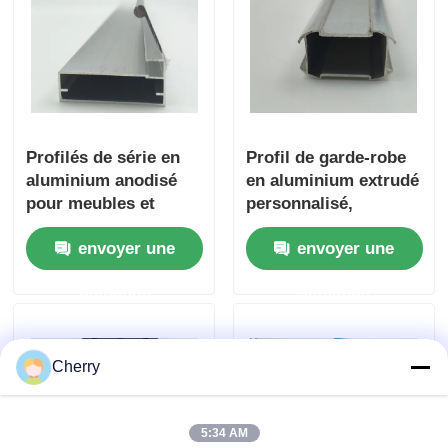
Profilés de série en
Profil de garde-robe
aluminium anodisé
en aluminium extrudé
pour meubles et
personnalisé,
armoires modernes
accessoires de garde-
envoyer une
envoyer une
robe, tiges
suspendues, design
demande
demande
moderne, type
d'installation
amovible, monté au
plafond
Cherry
5:34 AM