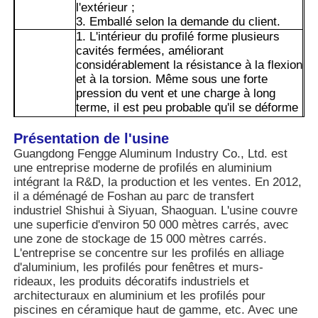
l'extérieur ;
3. Emballé selon la demande du client.
1. L'intérieur du profilé forme plusieurs
Visite de l'usine
cavités fermées, améliorant
considérablement la résistance à la flexion
et à la torsion. Même sous une forte
Contrôle de qualité
pression du vent et une charge à long
terme, il est peu probable qu'il se déforme
ou s'affaisse, ce qui le rend adapté à une
Contactez-nous
utilisation dans des immeubles de grande
Présentation de l'usine
hauteur ou dans des portes et fenêtres de
Guangdong Fengge Aluminum Industry Co., Ltd. est
grandes dimensions.
une entreprise moderne de profilés en aluminium
Nouvelles
2. Le film d'oxyde naturel sur la surface de
intégrant la R&D, la production et les ventes. En 2012,
l'aluminium peut empêcher la rouille et la
il a déménagé de Foshan au parc de transfert
corrosion. Associé à des traitements de
industriel Shishui à Siyuan, Shaoguan. L'usine couvre
surface tels que l'électrophorèse et la
Demandez un devis
une superficie d'environ 50 000 mètres carrés, avec
pulvérisation, il peut être utilisé longtemps
une zone de stockage de 15 000 mètres carrés.
dans des environnements humides,
L'entreprise se concentre sur les profilés en alliage
Avantages
côtiers ou extérieurs sans décoloration ni
Profils en aluminium d'extrusion
d'aluminium, les profilés pour fenêtres et murs-
vieillissement, et sa durée de vie peut
rideaux, les produits décoratifs industriels et
atteindre plus de 15 ans.
architecturaux en aluminium et les profilés pour
3. La surface est lisse et facile à nettoyer.
piscines en céramique haut de gamme, etc. Avec une
Profiles de cuisine en aluminium