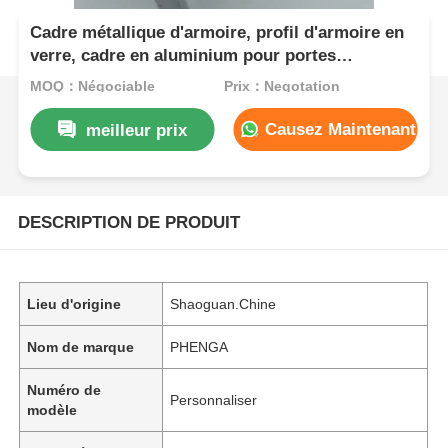
Cadre métallique d'armoire, profil d'armoire en
verre, cadre en aluminium pour portes
coulissantes en verre d'armoire
MOQ：Négociable
Prix：Negotation
Causez Maintenant
meilleur prix
DESCRIPTION DE PRODUIT
Lieu d'origine
Shaoguan.Chine
Nom de marque
PHENGA
Numéro de
Personnaliser
modèle