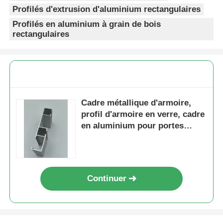
Profilés d'extrusion d'aluminium rectangulaires
Profilés en aluminium à grain de bois
profils en aluminium de finition du bois
rectangulaires
Profiles de garniture en aluminium
Profiles d'extrusion de dissipateur de chaleur en alumi
Cadre métallique d'armoire,
profil d'armoire en verre, cadre
en aluminium pour portes
coulissantes en verre d'armoire
Continuer