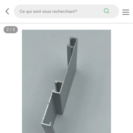
2
/
3