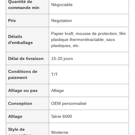
Quantité de
Négociable
commande min
Prix
Negotation
Papier kraft, mousse de protection, film
Détails
plastique thermorétractable, sacs
d'emballage
plastiques, etc.
Délai de livraison
15-20 jours
Conditions de
T/T
paiement
Alliage ou pas
Alliage
Conception
OEM personnalisé
Alliage
Série 6000
Style de
Moderne