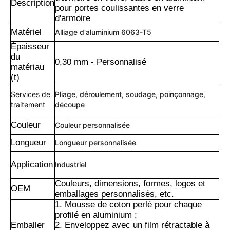
Description
pour portes coulissantes en verre
d'armoire
Matériel
Alliage d'aluminium 6063-T5
Épaisseur
du
0,30 mm - Personnalisé
matériau
(t)
Services de
Pliage, déroulement, soudage, poinçonnage,
traitement
découpe
Couleur
Couleur personnalisée
Longueur
Longueur personnalisée
Maison
Application
Industriel
Couleurs, dimensions, formes, logos et
OEM
emballages personnalisés, etc.
Produits
1. Mousse de coton perlé pour chaque
profilé en aluminium ;
Emballer
2. Enveloppez avec un film rétractable à
À propos de nous