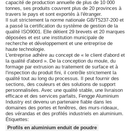
Il n’accumule pas facilement la poussière
capacité de production annuelle de plus de 10 000
et ne rouille pas. Pour l’entretien quotidien,
tonnes, ses produits couvrent plus de 20 provinces à
un simple coup de chiffon suffit. Le coût
travers le pays et sont exportés à l'étranger.
Profils de fenêtre en aluminium
d’entretien pour une utilisation à long
Il suit strictement la norme nationale GB/T5237-200 et
terme est bien inférieur à celui des
a passé la certification du système de gestion de la
matériaux en acier ou en bois.
qualité ISO9001. Elle détient 29 brevets et 20 marques
Profiles de porte en aluminium
4. Le processus d'extrusion peut former
déposées et est une institution municipale de
des sections transversales complexes en
recherche et développement et une entreprise de
une seule étape, sans nécessiter de
haute technologie.
Extrusion industrielle de l'aluminium
traitement secondaire. Il convient à la
L'entreprise adhère au concept de « le client d'abord et
production à grande échelle et peut fournir
la qualité d'abord ». De la conception du moule, du
un approvisionnement stable pour de
formage par extrusion au traitement de surface et à
Accessoires pour profilés en aluminium
grandes quantités de commandes.
l'inspection du produit fini, il contrôle strictement la
qualité tout au long du processus. Il peut fournir des
sections, des couleurs et des solutions de support
Profils de fenêtres à battants
personnalisées. Avec une qualité stable, une livraison
efficace et des services parfaits, Fengge Aluminium
Industry est devenu un partenaire fiable dans les
domaines des portes et fenêtres, des murs-rideaux,
Profilés de façade rideau
des vérandas et des profilés industriels en aluminium.
Étiquettes:
Profilé en aluminium poli
Profils en aluminium enduit de poudre