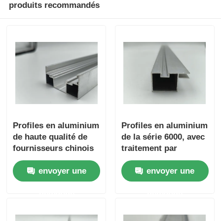
produits recommandés
Profiles en aluminium
Profiles en aluminium
de haute qualité de
de la série 6000, avec
fournisseurs chinois
traitement par
pour portes et
sablage, anodisation
envoyer une
envoyer une
fenêtres de
et services de
différentes couleurs
découpe
demande
demande