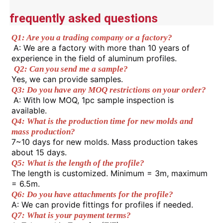
color retention.
4.Precise cut leveling and careful
frequently asked questions
corner detail treatment.
Visite de l'usine
Q1: Are you a trading company or a factory?
A: We are a factory with more than 10 years of 
experience in the field of aluminum profiles.
Contrôle de qualité
Q2: Can you send me a sample? 
Yes, we can provide samples. 
Q3: Do you have any MOQ restrictions on your order?
Contactez-nous
A: With low MOQ, 1pc sample inspection is 
available. 
Q4: What is the production time for new molds and 
Nouvelles
mass production? 
7~10 days for new molds. Mass production takes 
about 15 days. 
Demandez un devis
Q5: What is the length of the profile? 
The length is customized. Minimum = 3m, maximum 
= 6.5m. 
Profils en aluminium d'extrusion
Q6: Do you have attachments for the profile? 
A: We can provide fittings for profiles if needed. 
Q7: What is your payment terms? 
Profiles de cuisine en aluminium