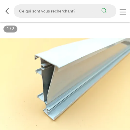
2
/
3