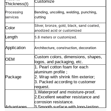
Customize
Thickness(t)
Processing
Bending, uncoiling, welding, punching,
services
cutting
Silver, bronze, gold, black, sand coated,
Color
anodized acid or customized
Length
5.8 meters or customized.
Application
Architecture, construction, decoration
Custom colors, dimensions, shapes,
OEM
logos, and packaging, etc.
1. Pearl cotton foam for each
aluminum profile ;
Package
2. Wrap with shrink film exterior;
Maison
3. Packed according to customer
request.
1.Waterproof and moisture-proof.
Produits
2.Excellent weather resistance and
corrosion resistance.
Advantages
3.Smooth surface with long-lasting
À propos de nous