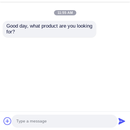
11:55 AM
Good day, what product are you looking 
for?
6063 est un profilé
Armoire de meubles
d'aluminium extrudé
en aluminium de
originaire de Chine
haute qualité avec
une barre de
envoyer une
envoyer une
remplissage en
aluminium ronde en
demande
demande
quart
Aperçu
Au sujet de nous
Contactez-nous
Desktop Site
Plan du site
Politique en matière de protection de la vie privée
Qualité
Profils en aluminium d'extrusion
Usine De
Chine.Copyright © 2025 Guangdong Fengge
Aluminum Co., Ltd.. All Rights Reserved.