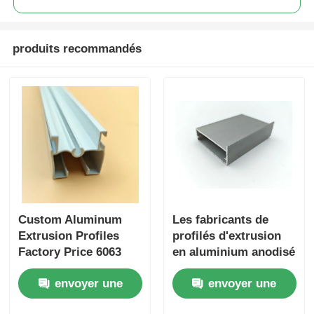
profils en aluminium de finition du bois
produits recommandés
Profiles de garniture en aluminium
Profiles d'extrusion de dissipateur de chaleur en alumi
Custom Aluminum
Les fabricants de
Extrusion Profiles
profilés d'extrusion
Factory Price 6063
en aluminium anodisé
Aluminum Extrusion
se spécialisent dans
envoyer une
envoyer une
Supplier
la personnalisation
de profilés en
demande
demande