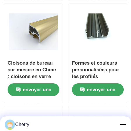
aluminium extrudé
pour les meubles de
cuisine.
Cloisons de bureau
Formes et couleurs
sur mesure en Chine
personnalisées pour
: cloisons en verre
les profilés
extrudé avec profilés
d'extrusion en
envoyer une
envoyer une
en aluminium.
aluminium pour
fenêtres et portes
demande
demande
Cherry