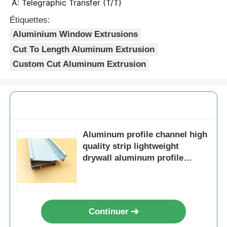
A: Telegraphic Transfer (T/T) 
Étiquettes:
Profils de fenêtre en aluminium
Aluminium Window Extrusions
Cut To Length Aluminum Extrusion
Profiles de porte en aluminium
Custom Cut Aluminum Extrusion
Extrusion industrielle de l'aluminium
Accessoires pour profilés en aluminium
Aluminum profile channel high
quality strip lightweight
Profils de fenêtres à battants
drywall aluminum profile
channel
Profilés de façade rideau
Continuer
Profilé en aluminium poli