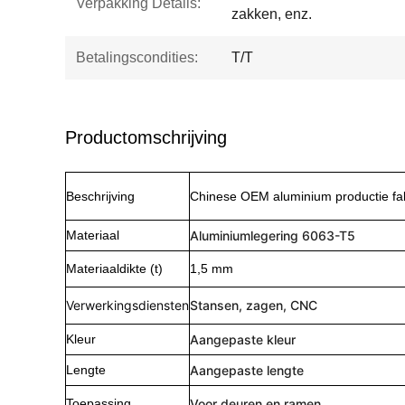
Verpakking Details:
zakken, enz.
Betalingscondities:
T/T
Productomschrijving
Beschrijving
Chinese OEM aluminium productie fabr
Materiaal
Aluminiumlegering 6063-T5
Materiaaldikte (t)
1,5 mm
Verwerkingsdiensten
Stansen, zagen, CNC
Kleur
Aangepaste kleur
Lengte
Aangepaste lengte
Toepassing
Voor deuren en ramen