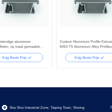
stendige aluminium
Custom Aluminium Profile Extrus
fielen, op maat gemaakte
6063 T5 Aluminium Alloy Profiles
um gebouwprofiel
deuren en ramen
Krijg Beste Prijs
Krijg Beste Prijs
Sha Shui Industrial Zone, Taiping Town, Shixing
T