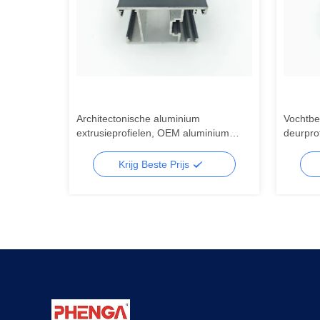
Architectonische aluminium
Vochtbe
n,
extrusieprofielen, OEM aluminium
deurpro
waterdicht
glazen deurprofiel
alumini
Krijg Beste Prijs