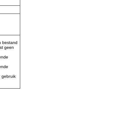
n bestand
ist geen
lende
lende
r gebruik