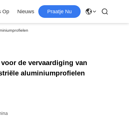
s Op
Nieuws
Praatje Nu
miniumprofielen
voor de vervaardiging van
triële aluminiumprofielen
hina