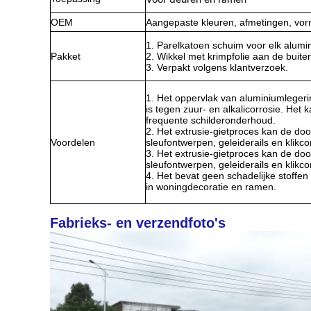
OEM
Aangepaste kleuren, afmetingen, vorm
1. Parelkatoen schuim voor elk alumin
Pakket
2. Wikkel met krimpfolie aan de buite
3. Verpakt volgens klantverzoek.
1. Het oppervlak van aluminiumlegeri
is tegen zuur- en alkalicorrosie. Het
frequente schilderonderhoud.
2. Het extrusie-gietproces kan de do
Voordelen
sleufontwerpen, geleiderails en klikc
3. Het extrusie-gietproces kan de do
sleufontwerpen, geleiderails en klikc
4. Het bevat geen schadelijke stoffe
in woningdecoratie en ramen.
Fabrieks- en verzendfoto's