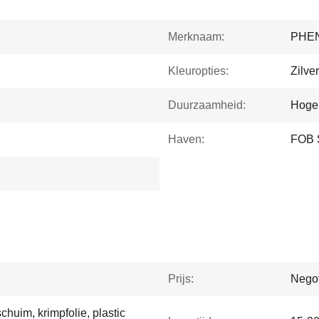
Merknaam:
PHE
Kleuropties:
Zilve
Duurzaamheid:
Hoge 
Haven:
FOB 
Prijs:
Negot
huim, krimpfolie, plastic