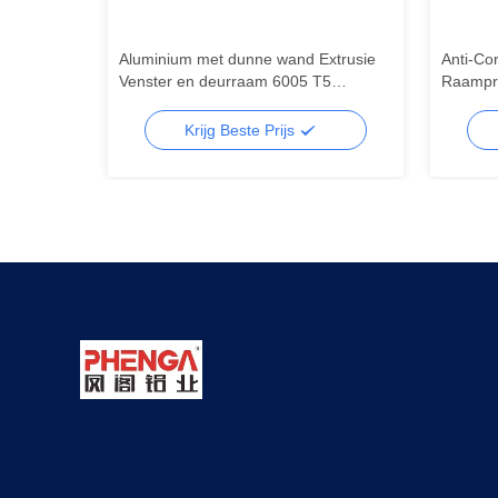
Aluminium met dunne wand Extrusie
Anti-Co
sneden
Venster en deurraam 6005 T5
Raampro
Aluminium met dunne wand Extrusie
Aluminiu
Krijg Beste Prijs