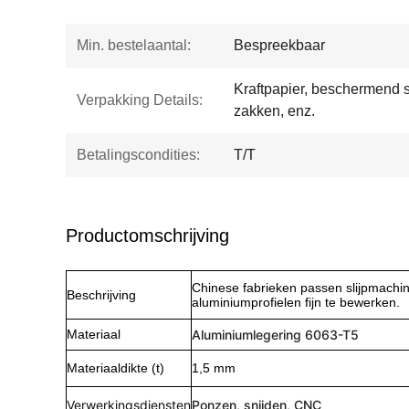
Min. bestelaantal:
Bespreekbaar
Kraftpapier, beschermend sc
Verpakking Details:
zakken, enz.
Betalingscondities:
T/T
Productomschrijving
Chinese fabrieken passen slijpmach
Beschrijving
aluminiumprofielen fijn te bewerken.
Materiaal
Aluminiumlegering 6063-T5
Materiaaldikte (t)
1,5 mm
Verwerkingsdiensten
Ponzen, snijden, CNC