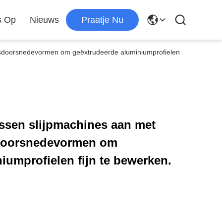
s Op
Nieuws
Praatje Nu
arsdoorsnedevormen om geëxtrudeerde aluminiumprofielen
ssen slijpmachines aan met
sdoorsnedevormen om
iumprofielen fijn te bewerken.