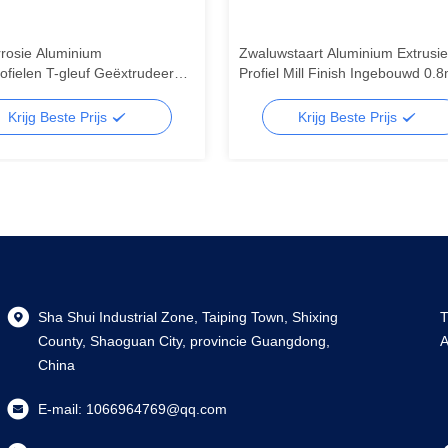
rrosie Aluminium
Zwaluwstaart Aluminium Extrusie
fielen T-gleuf Geëxtrudeerde
Profiel Mill Finish Ingebouwd 0.
m Profielen Geluidsisolatie
3.0mm Voor Snijden / Buigen
Krijg Beste Prijs
Krijg Beste Prijs
Sha Shui Industrial Zone, Taiping Town, Shixing
T
County, Shaoguan City, provincie Guangdong,
A
China
E-mail:
1066964769@qq.com