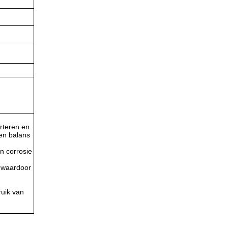
orteren en
een balans
n corrosie
, waardoor
ruik van