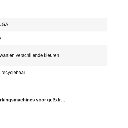
NGA
8
zwart en verschillende kleuren
recyclebaar
bewerkingsmachines voor geëxtrudeerde aluminiumprofielen