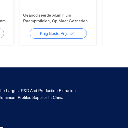
Geanodiseerde Aluminium
6063 Alumini
8mm-
Raamprofielen, Op Maat Gesneden
Aluminiumpro
Aluminium Extrusieprofiel
raam van r
Krijg Beste Prijs
Kr
he Largest R&D And Production Extrusion
luminium Profiles Supplier In China