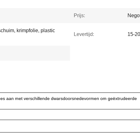
Prijs:
Negot
huim, krimpfolie, plastic
Levertijd:
15-2
ines aan met verschillende dwarsdoorsnedevormen om geëxtrudeerde