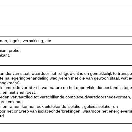
en, logo's, verpakking, etc.
ium profiel;
nkant.
an die van staal, waardoor het lichtgewicht is en gemakkelijk te transp
rkte na legeringbehandeling wedijveren met die van gewoon staal, wat 
raagkracht".
niumoxide vormt zich van nature op het oppervlak, die bestand is tege
 en niet snel roest.
worden vervaardigd tot verschillende complexe dwarsdoorsnedevormen
ordt voldaan.
 en ramen kunnen ook uitstekende isolatie-, geluidsisolatie- en
or het ontwerp van isolatieonderbrekingen, waardoor het energieverb
rd.