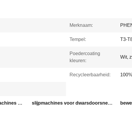
Merknaam:
PHE
Tempel:
T3-T
Poedercoating
Wit, 
kleuren:
Recycleerbaarheid:
100% 
op maat gemaakte slijpmachines voor aluminiumprofielen
slijpmachines voor dwarsdoorsnedevormen