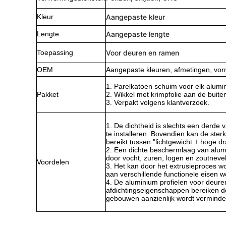
Kleur
Aangepaste kleur
Lengte
Aangepaste lengte
Toepassing
Voor deuren en ramen
OEM
Aangepaste kleuren, afmetingen, vorm
1. Parelkatoen schuim voor elk alumin
Pakket
2. Wikkel met krimpfolie aan de buite
3. Verpakt volgens klantverzoek.
1. De dichtheid is slechts een derde v
te installeren. Bovendien kan de ste
bereikt tussen "lichtgewicht + hoge d
2. Een dichte beschermlaag van alumi
door vocht, zuren, logen en zoutnevel,
Voordelen
3. Het kan door het extrusieproces 
aan verschillende functionele eisen w
4. De aluminium profielen voor deuren
afdichtingseigenschappen bereiken do
gebouwen aanzienlijk wordt verminde