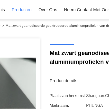
uis
Producten
Over Ons
Neem Contact Met On
n
>
Mat zwart geanodiseerde geextrudeerde aluminiumprofielen van d
Mat zwart geanodise
aluminiumprofielen v
Productdetails:
Plaats van herkomst:
Shaoguan.c
Merknaam:
PHENGA