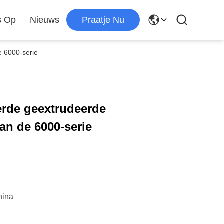
s Op
Nieuws
Praatje Nu
e 6000-serie
erde geextrudeerde
an de 6000-serie
hina