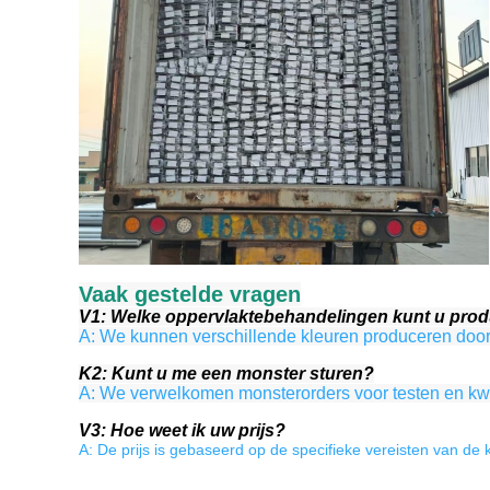
Vaak gestelde vragen
V1: Welke oppervlaktebehandelingen kunt u pro
A: We kunnen verschillende kleuren produceren doo
K2: Kunt u me een monster sturen?
A: We verwelkomen monsterorders voor testen en kwali
V3: Hoe weet ik uw prijs?
A: De prijs is gebaseerd op de specifieke vereisten van de