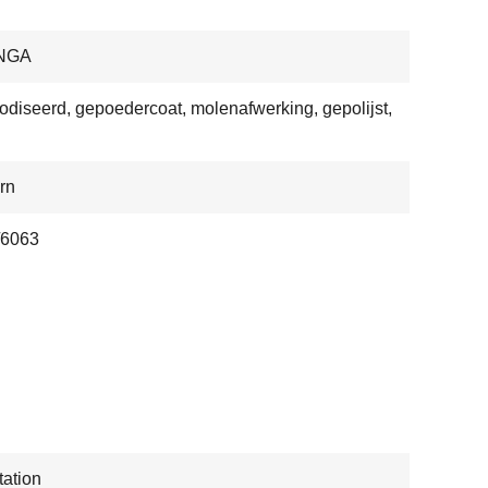
NGA
diseerd, gepoedercoat, molenafwerking, gepolijst,
rn
/6063
ation