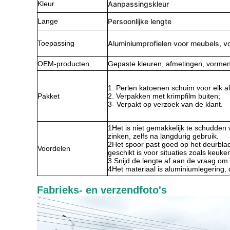
Kleur
Aanpassingskleur
Lange
Persoonlijke lengte
Toepassing
Aluminiumprofielen voor meubels, v
OEM-producten
Gepaste kleuren, afmetingen, vormen,
1. Perlen katoenen schuim voor elk a
Pakket
2. Verpakken met krimpfilm buiten;
3- Verpakt op verzoek van de klant.
1Het is niet gemakkelijk te schudden 
zinken, zelfs na langdurig gebruik.
2Het spoor past goed op het deurblad
Voordelen
geschikt is voor situaties zoals keuke
3.Snijd de lengte af aan de vraag om
4Het materiaal is aluminiumlegering, di
Fabrieks- en verzendfoto's