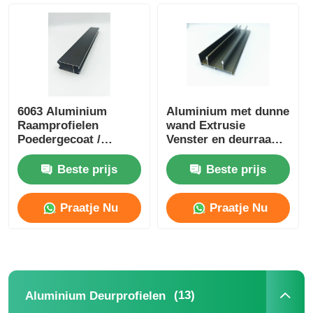
Fabriekstocht
Kwaliteitscontrole
6063 Aluminium
Aluminium met dunne
Raamprofielen
wand Extrusie
Neem contact met ons op
Poedergecoat /
Venster en deurraam
Geanodiseerde
6005 T5 Aluminium
Aluminium Profielen
met dunne wand
Beste prijs
Beste prijs
Nieuws
Fabrikant
Extrusie
Praatje Nu
Praatje Nu
Offerte Aanvragen
Extrusiealuminiumprofielen
(13)
Aluminium Deurprofielen
Aluminiumkeukenprofielen