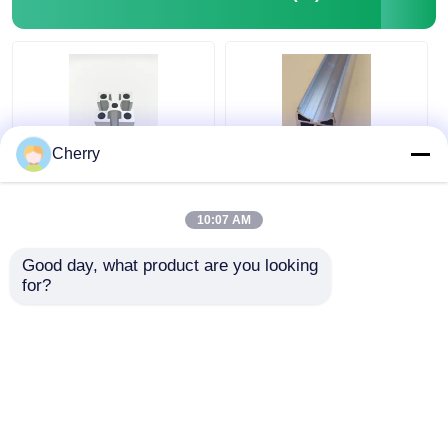
houten beëindig aluminiumprofielen
Profielen van aluminium
Cherry
Aluminium extrusieprofielen voor warmteafvoeringen
6063 Industrieel
De Chinese
aluminium extruderen
producenten
10:07 AM
Extrudeerde
produceren op maat
geanodiseerde
gemaakte
Good day, what product are you looking 
aluminiumprofielen
geextrudeerde
Beste prijs
Beste prijs
for?
aluminium 6063-
profielen.
Praatje Nu
Praatje Nu
Bekijk meer