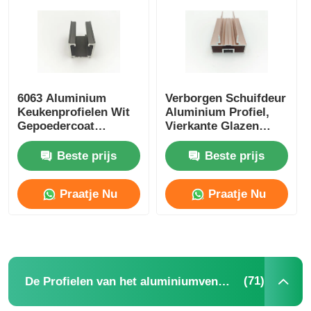
6063 Aluminium
Verborgen Schuifdeur
Keukenprofielen Wit
Aluminium Profiel,
Gepoedercoat
Vierkante Glazen
Gordijnrails Profielen
Scheidingswand
Aluminium Profiel
Beste prijs
Beste prijs
OEM ODM
Praatje Nu
Praatje Nu
Thuis
Producten
(71)
De Profielen van het aluminiumvenster
Over ons